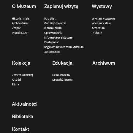
O Muzeum
Zaplanuj wizytę
Wystawy
Historia i misja
Kup bilet
Wystawy czasowe
Architektura
Godziny otwarcia
Wystawy stałe
Zespół
Plan muzeum
Archiwum
Praca i staże
Oprowadzenia
Projekty
Informacje praktyczne
Dostępność
Regulamin zwiedzania Muzeum
Jak dojechać
Kolekcja
Edukacja
Archiwum
Założenia kolekcji
Dzieci i rodziny
Artyści
Młodzież i dorośli
Filmy
Aktualności
Biblioteka
Kontakt