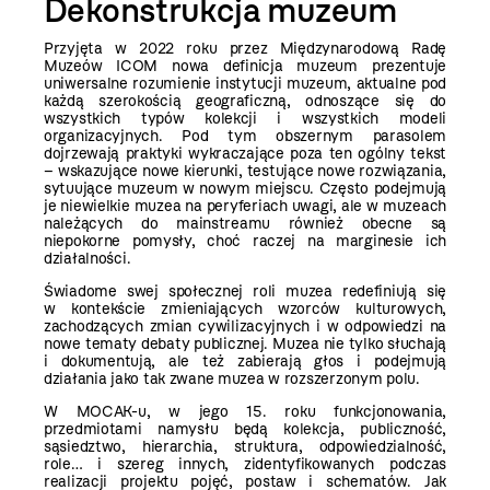
Dekonstrukcja muzeum
Przyjęta w 2022 roku przez Międzynarodową Radę
Muzeów ICOM nowa definicja muzeum prezentuje
uniwersalne rozumienie instytucji muzeum, aktualne pod
każdą szerokością geograficzną, odnoszące się do
wszystkich typów kolekcji i wszystkich modeli
organizacyjnych. Pod tym obszernym parasolem
dojrzewają praktyki wykraczające poza ten ogólny tekst
– wskazujące nowe kierunki, testujące nowe rozwiązania,
sytuujące muzeum w nowym miejscu. Często podejmują
je niewielkie muzea na peryferiach uwagi, ale w muzeach
należących do mainstreamu również obecne są
niepokorne pomysły, choć raczej na marginesie ich
działalności.
Świadome swej społecznej roli muzea redefiniują się
w kontekście zmieniających wzorców kulturowych,
zachodzących zmian cywilizacyjnych i w odpowiedzi na
nowe tematy debaty publicznej. Muzea nie tylko słuchają
i dokumentują, ale też zabierają głos i podejmują
działania jako tak zwane muzea w rozszerzonym polu.
W MOCAK-u, w jego 15. roku funkcjonowania,
przedmiotami namysłu będą kolekcja, publiczność,
sąsiedztwo, hierarchia, struktura, odpowiedzialność,
role… i szereg innych, zidentyfikowanych podczas
realizacji projektu pojęć, postaw i schematów. Jak