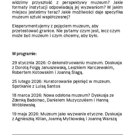
widzimy przyszłość z perspektywy muzeum? Jakie
formaty instytucji odpowiadają jej wyzwaniom? W jakim
miejscu jesteśmy teraz? Jakie możliwości daje specyfika
muzeum sztuki współczesnej?
Eksperymentujemy z pojęciem muzeum, aby
przetestować granice. Nie pytamy czym jest, lecz czym
może być muzeum i czym chcemy, aby było.
W programie:
29 stycznia 2026: O dekonstruowaniu muzeum. Doskusja
z Dorotą Folgą Januszewską, Leszkiem Karczewskim,
Robertem Kotowskim i Joanną Ślagą.
25 lutego 2026: Kuratorowanie pęknięć w muzeum.
Spotkanie z Luisą Santos
18 marca 2026: Nowa odsłona muzeum? Dyskusja ze
Zdenką Badoinac, Danielem Muzyczukiem i Hanną
Wróblewską
19 maja 2026:
Muzeum jako wyzwanie etyczne. Dyskusja
z Agnieszką Kilian, Joanną Mytkowską i Joanną Warszą