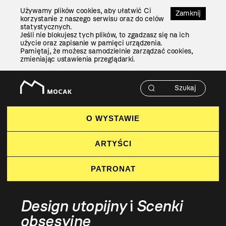
Przejdź
Używamy plików cookies, aby ułatwić Ci
Do
Zamknij
korzystanie z naszego serwisu oraz do celów
Treści
statystycznych.
Jeśli nie blokujesz tych plików, to zgadzasz się na ich
użycie oraz zapisanie w pamięci urządzenia.
Pamiętaj, że możesz samodzielnie zarządzać cookies,
zmieniając ustawienia przeglądarki.
O WYSTAWIE
ARTYŚCI
PATRONAT
Design utopijny
i
Scenki
obsesyjne