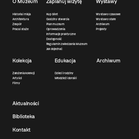
O Muzeum
Zaplanuj wizytę
Wystawy
Historia i misja
Kup bilet
Wystawy czasowe
Architektura
Godziny otwarcia
Wystawy stałe
Zespół
Plan muzeum
Archiwum
Praca i staże
Oprowadzenia
Projekty
Informacje praktyczne
Dostępność
Regulamin zwiedzania Muzeum
Jak dojechać
Kolekcja
Edukacja
Archiwum
Założenia kolekcji
Dzieci i rodziny
Artyści
Młodzież i dorośli
Filmy
Aktualności
Biblioteka
Kontakt