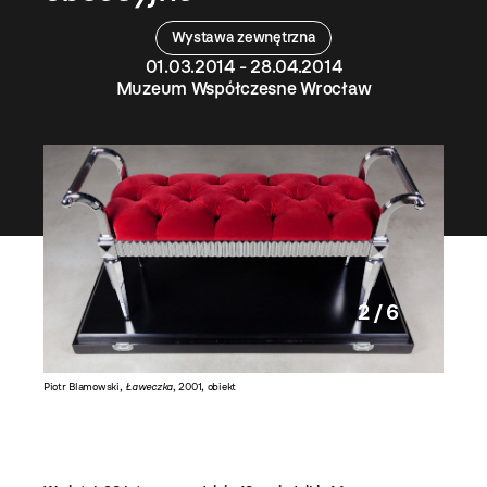
Wystawa zewnętrzna
01.03.2014 - 28.04.2014
Muzeum Współczesne Wrocław
2 / 6
Piotr Blamowski,
Ławeczka
, 2001, obiekt
Piotr Bl