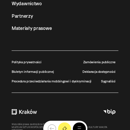
Wydawnictwo
Partnerzy
Materiały prasowe
Polityka prywatności
Zamówienia publiczne
Biuletyn informacji publicznej
Deklaracja dostępności
Procedura przeciwdziałania mobbingowi i dyskryminacji
Sygnaliści
Wszystkie prawa zastrzeżone ©
MOCAK
2011-2026
MUZEUM SZTUKI WSPÓŁCZESNEJ W KRAKOWIE MOCAK – INSTYTUCJA KULTURY MIASTA
KRAKOWA