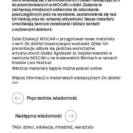
które składają się z serii kreatywnych zadań nawiązujących
do prezentowanych w MOCAK-u dzieł. Zadania te
zachęcają młodszych odbiorców do odszukania
poszczególnych prac na wystawie, zastanowienia się nad
ich treścią oraz do własnej aktywności. Nasze materiały
umożliwiają twórcze zwiedzanie i bliższy kontakt
z wybranymi dziełami.
Dział Edukacji MOCAK-u przygotował nowe materiały
z serii
Do dzieła!
towarzyszące wystawie
O/na
. Ich
prezentacja odbyła się podczas warsztatów
artystycznych
Hobby Agnieszki to majsterkowanie
w
namiocie MOCAK-u na krakowskich Błoniach w ramach
Kraków Live Festival
.
Wkrótce materiały będzie można pobrać online.
Więcej informacji o materiałach edukacyjnych
Do dzieła!
>>>
Poprzednia wiadomość
Następna wiadomość
TAGI:
dzieci
,
edukacja
,
młodzież
,
warsztaty