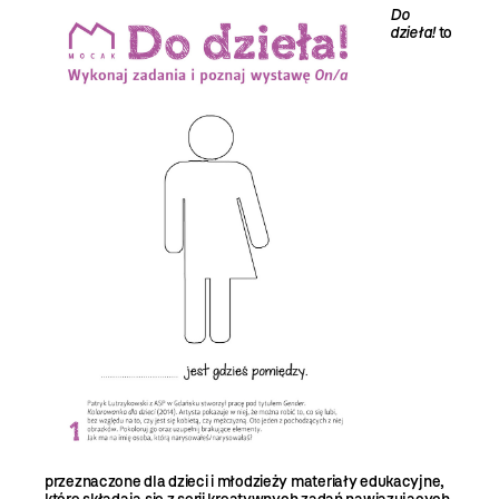
Do
dzieła!
to
przeznaczone dla dzieci i młodzieży materiały edukacyjne,