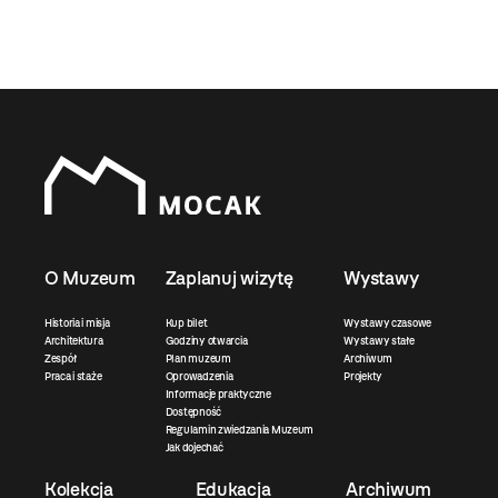
O Muzeum
Zaplanuj wizytę
Wystawy
Historia i misja
Kup bilet
Wystawy czasowe
Architektura
Godziny otwarcia
Wystawy stałe
Zespół
Plan muzeum
Archiwum
Praca i staże
Oprowadzenia
Projekty
Informacje praktyczne
Dostępność
Regulamin zwiedzania Muzeum
Jak dojechać
Kolekcja
Edukacja
Archiwum