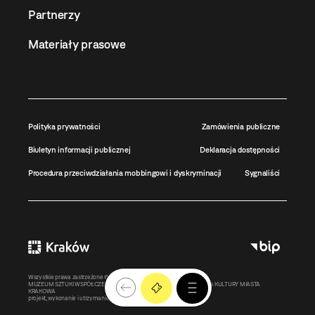
Partnerzy
Materiały prasowe
Polityka prywatności
Zamówienia publiczne
Biuletyn informacji publicznej
Deklaracja dostępności
Procedura przeciwdziałania mobbingowi i dyskryminacji
Sygnaliści
Wszystkie prawa zastrzeżone ©
MOCAK
2011-2026
MUZEUM SZTUKI WSPÓŁCZESNEJ W KRAKOWIE MOCAK – INSTYTUCJA KULTURY MIASTA
KRAKOWA
projekt, wykonanie i utrzymanie:
Bonjour.pl