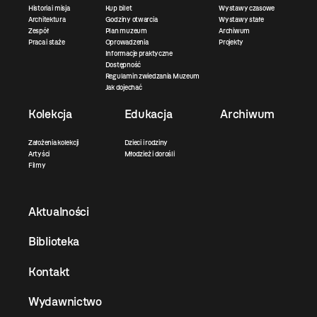
Historia i misja
Kup bilet
Wystawy czasowe
Architektura
Godziny otwarcia
Wystawy stałe
Zespół
Plan muzeum
Archiwum
Praca i staże
Oprowadzenia
Projekty
Informacje praktyczne
Dostępność
Regulamin zwiedzania Muzeum
Jak dojechać
Kolekcja
Edukacja
Archiwum
Założenia kolekcji
Dzieci i rodziny
Artyści
Młodzież i dorośli
Filmy
Aktualności
Biblioteka
Kontakt
Wydawnictwo