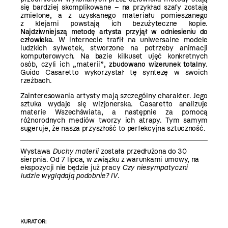
się bardziej skomplikowane – na przykład szafy zostają
zmielone, a z uzyskanego materiału pomieszanego
z klejami powstają ich bezużyteczne kopie.
Najdziwniejszą metodę artysta przyjął w odniesieniu do
człowieka
. W internecie trafił na uniwersalne modele
ludzkich sylwetek, stworzone na potrzeby animacji
komputerowych. Na bazie kilkuset ujęć konkretnych
osób, czyli ich „materii”,
zbudowano wizerunek totalny
.
Guido Casaretto wykorzystał tę syntezę w swoich
rzeźbach.
Zainteresowania artysty mają szczególny charakter. Jego
sztuka wydaje się wizjonerska. Casaretto analizuje
materie Wszechświata, a następnie za pomocą
różnorodnych mediów tworzy ich atrapy. Tym samym
sugeruje, że nasza przyszłość to perfekcyjna sztuczność.
Wystawa
Duchy materii
została przedłużona do 30
sierpnia. Od 7 lipca, w związku z warunkami umowy, na
ekspozycji nie będzie już pracy
Czy niesympatyczni
ludzie wyglądają podobnie? IV
.
KURATOR: