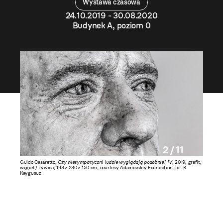
Wystawa czasowa
24.10.2019 - 30.08.2020
Budynek A, poziom 0
2 / 11
9, grafit,
Guido Casaretto,
Czy niesympatyczni ludzie wyglądają podobnie? IV
, 2019, grafit,
Guido Ca
K.
węgiel / żywica, 193 × 230 × 150 cm, courtesy Adamovskiy Foundation, fot. K.
Zilberma
Kaygusuz