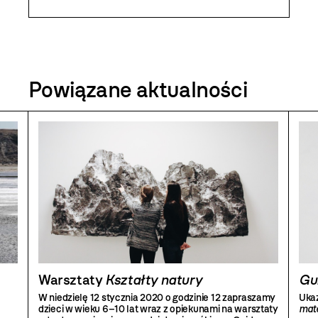
między innymi tworzenia iluzji, relacji między
oryginałem a kopią dzieła oraz twórczego
przekształcania materii i elementów kultury.
Powiązane aktualności
Warsztaty
Kształty natury
Gu
W niedzielę 12 stycznia 2020 o godzinie 12 zapraszamy
Ukaz
dzieci w wieku 6–10 lat wraz z opiekunami na warsztaty
mate