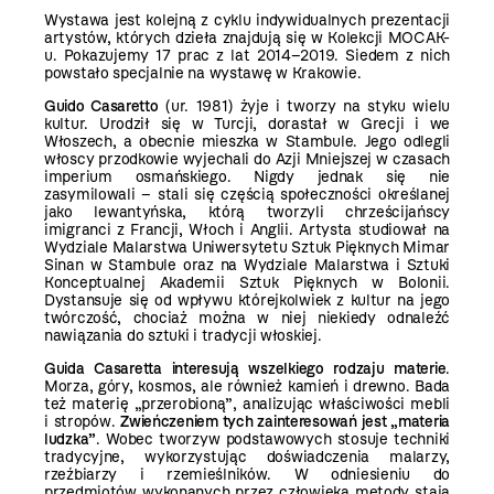
Wystawa jest kolejną z cyklu indywidualnych prezentacji
artystów, których dzieła znajdują się w Kolekcji MOCAK-
u. Pokazujemy 17 prac z lat 2014–2019. Siedem z nich
powstało specjalnie na wystawę w Krakowie.
Guido Casaretto
(ur. 1981) żyje i tworzy na styku wielu
kultur. Urodził się w Turcji, dorastał w Grecji i we
Włoszech, a obecnie mieszka w Stambule. Jego odlegli
włoscy przodkowie wyjechali do Azji Mniejszej w czasach
imperium osmańskiego. Nigdy jednak się nie
zasymilowali – stali się częścią społeczności określanej
jako lewantyńska, którą tworzyli chrześcijańscy
imigranci z Francji, Włoch i Anglii. Artysta studiował na
Wydziale Malarstwa Uniwersytetu Sztuk Pięknych Mimar
Sinan w Stambule oraz na Wydziale Malarstwa i Sztuki
Konceptualnej Akademii Sztuk Pięknych w Bolonii.
Dystansuje się od wpływu którejkolwiek z kultur na jego
twórczość, chociaż można w niej niekiedy odnaleźć
nawiązania do sztuki i tradycji włoskiej.
Guida Casaretta interesują wszelkiego rodzaju materie
.
Morza, góry, kosmos, ale również kamień i drewno. Bada
też materię „przerobioną”, analizując właściwości mebli
i stropów.
Zwieńczeniem tych zainteresowań jest „materia
ludzka”
. Wobec tworzyw podstawowych stosuje techniki
tradycyjne, wykorzystując doświadczenia malarzy,
rzeźbiarzy i rzemieślników. W odniesieniu do
przedmiotów wykonanych przez człowieka metody stają