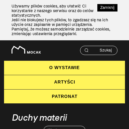
Przejdź
Używamy plików cookies, aby ułatwić Ci
Do
Zamknij
korzystanie z naszego serwisu oraz do celów
Treści
statystycznych.
Jeśli nie blokujesz tych plików, to zgadzasz się na ich
użycie oraz zapisanie w pamięci urządzenia.
Pamiętaj, że możesz samodzielnie zarządzać cookies,
zmieniając ustawienia przeglądarki.
O WYSTAWIE
ARTYŚCI
PATRONAT
Duchy materii