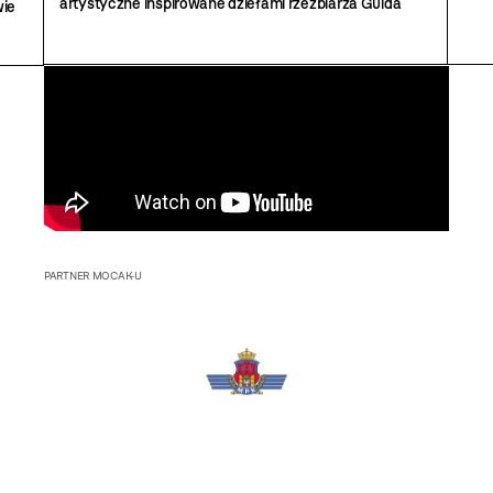
artystyczne inspirowane dziełami rzeźbiarza Guida
wie
Casaretta.
PARTNER MOCAK-U