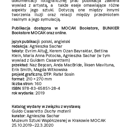
dokumentacji fotograficznej prac publikacja zawiera
wywiad z artystą, a także eseje omawiające różne
aspekty jego sztuki. Dotyczą one między innymi
tworzenia iluzji oraz relacji między przedmiotem
realnym a jego symulacją.
Publikacja dostępna w
MOCAK Bookstore
, BUNKIER
Bookstore MOCAK oraz online
.
język publikacji
: polski, angielski
redakcja
: Agnieszka Sachar
teksty
: Evrim Altuğ, Kerem Ozan Bayraktar, Bettina
Klein, Maria Anna Potocka, Agnieszka Sachar (w tym
wywiad z Guidem Casarettem)
przekład
: Naz Beșcan, Anda MacBride, İlksen Mavituna,
Erik Smith, Magda Witkowska
projekt graficzny, DTP
: Rafał Sosin
format
: 210 × 270 mm
liczba stron
: 160
ISBN
978-83-65851-28-4
rok wydania
: 2019
Katalog wydany w związku z wystawą
:
Guido Casaretto
Duchy materii
kurator
: Agnieszka Sachar
Muzeum Sztuki Współczesnej w Krakowie MOCAK
25.10.2019–22.3.2020