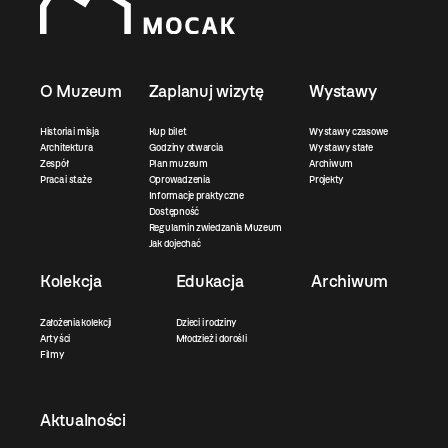
O Muzeum
Zaplanuj wizytę
Wystawy
Historia i misja
Kup bilet
Wystawy czasowe
Architektura
Godziny otwarcia
Wystawy stałe
Zespół
Plan muzeum
Archiwum
Praca i staże
Oprowadzenia
Projekty
Informacje praktyczne
Dostępność
Regulamin zwiedzania Muzeum
Jak dojechać
Kolekcja
Edukacja
Archiwum
Założenia kolekcji
Dzieci i rodziny
Artyści
Młodzież i dorośli
Filmy
Aktualności