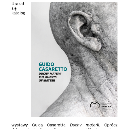
Ukazał
się
katalog
wystawy Guida Casaretta
Duchy materii
. Opró
cz