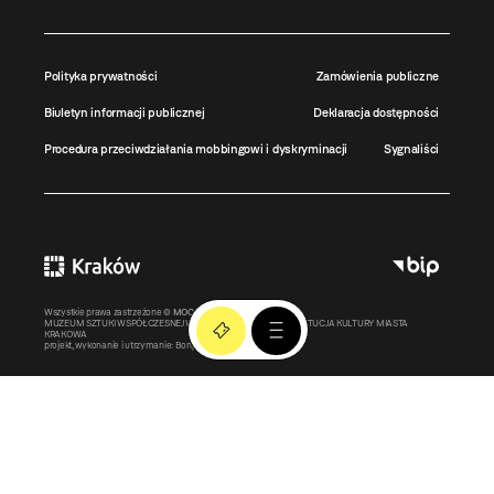
Polityka prywatności
Zamówienia publiczne
Biuletyn informacji publicznej
Deklaracja dostępności
Procedura przeciwdziałania mobbingowi i dyskryminacji
Sygnaliści
Wszystkie prawa zastrzeżone ©
MOCAK
2011-2026
MUZEUM SZTUKI WSPÓŁCZESNEJ W KRAKOWIE MOCAK – INSTYTUCJA KULTURY MIASTA
KRAKOWA
projekt, wykonanie i utrzymanie:
Bonjour.pl