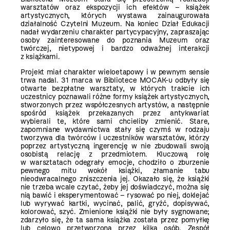
warsztatów oraz ekspozycji ich efektów – książek
artystycznych, których wystawa zainaugurowała
działalność Czytelni Muzeum. Na koniec Dział Edukacji
nadał wydarzeniu charakter partycypacyjny, zapraszając
osoby zainteresowane do poznania Muzeum oraz
twórczej, nietypowej i bardzo odważnej interakcji
z książkami.
Projekt miał charakter wieloetapowy i w pewnym sensie
trwa nadal. 31 marca w Bibliotece MOCAK-u odbyły się
otwarte bezpłatne warsztaty, w których trakcie ich
uczestnicy poznawali różne formy książek artystycznych,
stworzonych przez współczesnych artystów, a następnie
spośród książek przekazanych przez antykwariat
wybierali te, które sami chcieliby zmienić. Stare,
zapomniane wydawnictwa stały się czymś w rodzaju
tworzywa dla twórców i uczestników warsztatów, którzy
poprzez artystyczną ingerencję w nie zbudowali swoją
osobistą relację z przedmiotem. Kluczową rolę
w warsztatach odegrały emocje, chodziło o zburzenie
pewnego mitu wokół książki, złamanie tabu
nieodwracalnego zniszczenia jej. Okazało się, że książki
nie trzeba wcale czytać, żeby jej doświadczyć, można się
nią bawić i eksperymentować – rysować po niej, doklejać
lub wyrywać kartki, wycinać, palić, gryźć, dopisywać,
kolorować, szyć. Zmienione książki nie były sygnowane;
zdarzyło się, że ta sama książka została przez pomyłkę
lub celowo przetworzona przez kilka osób. Zespół