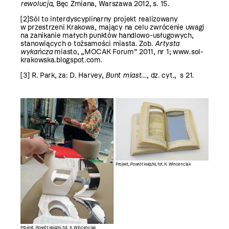
rewolucja
, Bęc Zmiana, Warszawa 2012, s. 15.
[2]
Sól to interdyscyplinarny projekt realizowany
w przestrzeni Krakowa, mający na celu zwrócenie uwagi
na zanikanie małych punktów handlowo-usługowych,
stanowiących o tożsamości miasta. Zob.
Artysta
wykańcza
miasto, „MOCAK Forum” 2011, nr 1;
www.sol-
krakowska.blogspot.com
.
[3]
R. Park, za: D. Harvey,
Bunt miast…
, dz. cyt., s 21.
Projekt,
Powrót książki
, fot. K. Wincenciak
Projekt,
Powrót książki
, fot. K. Wincenciak