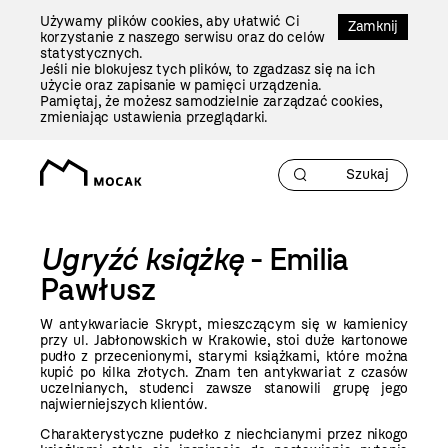
Przejdź
Używamy plików cookies, aby ułatwić Ci
Do
Zamknij
korzystanie z naszego serwisu oraz do celów
Treści
statystycznych.
Jeśli nie blokujesz tych plików, to zgadzasz się na ich
użycie oraz zapisanie w pamięci urządzenia.
Pamiętaj, że możesz samodzielnie zarządzać cookies,
zmieniając ustawienia przeglądarki.
Ugryźć książkę
- Emilia
Pawłusz
W antykwariacie Skrypt, mieszczącym się w kamienicy
przy ul. Jabłonowskich w Krakowie, stoi duże kartonowe
pudło z przecenionymi, starymi książkami, które można
kupić po kilka złotych. Znam ten antykwariat z czasów
uczelnianych, studenci zawsze stanowili grupę jego
najwierniejszych klientów.
Charakterystyczne pudełko z niechcianymi przez nikogo