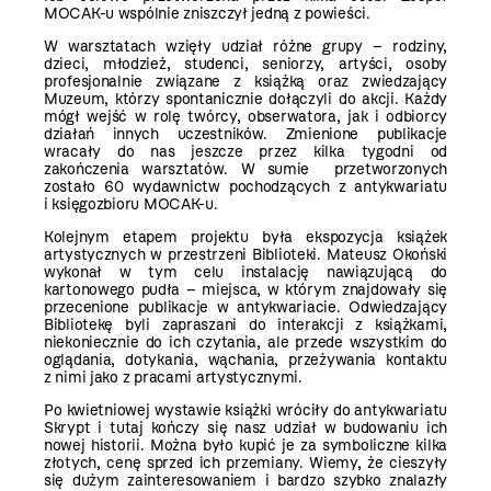
MOCAK-u wspólnie zniszczył jedną z powieści.
W warsztatach wzięły udział różne grupy – rodziny,
dzieci, młodzież, studenci, seniorzy, artyści, osoby
profesjonalnie związane z książką oraz zwiedzający
Muzeum, którzy spontanicznie dołączyli do akcji. Każdy
mógł wejść w rolę twórcy, obserwatora, jak i odbiorcy
działań innych uczestników. Zmienione publikacje
wracały do nas jeszcze przez kilka tygodni od
zakończenia warsztatów. W sumie przetworzonych
zostało 60 wydawnictw pochodzących z antykwariatu
i księgozbioru MOCAK-u.
Kolejnym etapem projektu była ekspozycja książek
artystycznych w przestrzeni Biblioteki. Mateusz Okoński
wykonał w tym celu instalację nawiązującą do
kartonowego pudła – miejsca, w którym znajdowały się
przecenione publikacje w antykwariacie. Odwiedzający
Bibliotekę byli zapraszani do interakcji z książkami,
niekoniecznie do ich czytania, ale przede wszystkim do
oglądania, dotykania, wąchania, przeżywania kontaktu
z nimi jako z pracami artystycznymi.
Po kwietniowej wystawie książki wróciły do antykwariatu
Skrypt i
tutaj kończy się nasz udział w budowaniu ich
nowej historii. Można było kupić je za symboliczne kilka
złotych, cenę sprzed ich przemiany. Wiemy, że cieszyły
się dużym zainteresowaniem i bardzo szybko znalazły