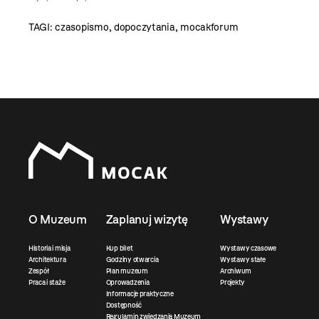
TAGI:
czasopismo
,
dopoczytania
,
mocakforum
O Muzeum
Zaplanuj wizytę
Wystawy
Historia i misja
Kup bilet
Wystawy czasowe
Architektura
Godziny otwarcia
Wystawy stałe
Zespół
Plan muzeum
Archiwum
Praca i staże
Oprowadzenia
Projekty
Informacje praktyczne
Dostępność
Regulamin zwiedzania Muzeum