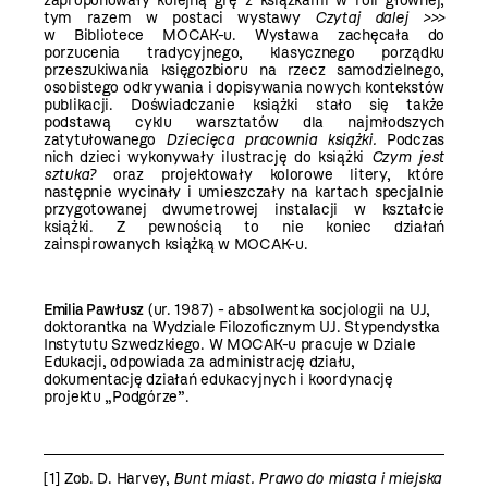
zaproponowały kolejną grę z książkami w roli głównej,
tym razem w postaci wystawy
Czytaj dalej >>>
w Bibliotece MOCAK-u. Wystawa zachęcała do
porzucenia tradycyjnego, klasycznego porządku
przeszukiwania księgozbioru na rzecz samodzielnego,
osobistego odkrywania i dopisywania nowych kontekstów
publikacji. Doświadczanie książki stało się także
podstawą cyklu warsztatów dla najmłodszych
zatytułowanego
Dziecięca pracownia książki
.
Podczas
nich dzieci wykonywały ilustrację do książki
Czym jest
sztuka?
oraz projektowały kolorowe litery, które
następnie wycinały i umieszczały na kartach specjalnie
przygotowanej dwumetrowej instalacji w kształcie
książki. Z pewnością to nie koniec działań
zainspirowanych książką w MOCAK-u.
Emilia Pawłusz
(ur. 1987) - absolwentka socjologii na UJ,
doktorantka na Wydziale Filozoficznym UJ. Stypendystka
Instytutu Szwedzkiego. W MOCAK-u pracuje w Dziale
Edukacji, odpowiada za administrację działu,
dokumentację działań edukacyjnych i koordynację
projektu „Podgórze”.
[1]
Zob. D. Harvey,
Bunt miast.
Prawo do miasta i miejska