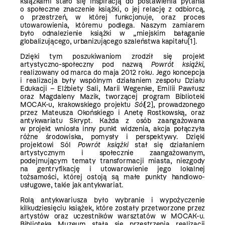
książkami stało się inspiracją do postawienia pytania
o społeczne znaczenie książki, o jej relację z odbiorcą,
o przestrzeń, w której funkcjonuje, oraz proces
utowarowienia, któremu podlega. Naszym zamiarem
było odnalezienie książki w „miejskim bałaganie
globalizującego, urbanizującego szaleństwa kapitału
[1]
.
Dzięki tym poszukiwaniom zrodził się projekt
artystyczno-społeczny pod nazwą
Powrót książki
,
realizowany od marca do maja 2012 roku. Jego koncepcja
i realizacja były wspólnym działaniem zespołu Działu
Edukacji – Elżbiety Sali, Marii Wegenke, Emilii Pawłusz
oraz Magdaleny Mazik, tworzącej program Biblioteki
MOCAK-u, krakowskiego projektu
Sól
[2]
, prowadzonego
przez Mateusza Okońskiego i Anetę Rostkowską, oraz
antykwariatu Skrypt. Każda z osób zaangażowana
w projekt wniosła inny punkt widzenia, akcja połączyła
różne środowiska, pomysły i perspektywy. Dzięki
projektowi Sól
Powrót książki
stał się działaniem
artystycznym i społecznie zaangażowanym,
podejmującym tematy transformacji miasta, niezgody
na gentryfikację i utowarowienie jego lokalnej
tożsamości, której ostoją są małe punkty handlowo-
usługowe, takie jak antykwariat.
Rolą antykwariusza było wybranie i wypożyczenie
kilkudziesięciu książek, które zostały przetworzone przez
artystów oraz uczestników warsztatów w MOCAK-u.
Biblioteka Muzeum stała się przestrzenią realizacji