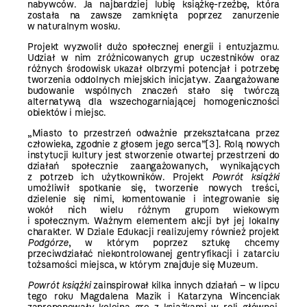
nabywców. Ja najbardziej lubię książkę-rzeźbę, która
została na zawsze zamknięta poprzez zanurzenie
w naturalnym wosku.
Projekt wyzwolił dużo społecznej energii i entuzjazmu.
Udział w nim zróżnicowanych grup uczestników oraz
różnych środowisk ukazał olbrzymi potencjał i potrzebę
tworzenia oddolnych miejskich inicjatyw. Zaangażowane
budowanie wspólnych znaczeń stało się twórczą
alternatywą dla wszechogarniającej homogeniczności
obiektów i miejsc.
„Miasto to przestrzeń odważnie przekształcana przez
człowieka, zgodnie z głosem jego serca”
[3]
. Rolą nowych
instytucji kultury jest stworzenie otwartej przestrzeni do
działań społecznie zaangażowanych, wynikających
z potrzeb ich użytkowników. Projekt
Powrót książki
umożliwił spotkanie się, tworzenie nowych treści,
dzielenie się nimi, komentowanie i integrowanie się
wokół nich wielu różnym grupom wiekowym
i społecznym. Ważnym elementem akcji był jej lokalny
charakter. W Dziale Edukacji realizujemy również projekt
Podgórze
, w którym poprzez sztukę chcemy
przeciwdziałać niekontrolowanej gentryfikacji i zatarciu
tożsamości miejsca, w którym znajduje się Muzeum.
Powrót książki
zainspirował kilka innych działań – w lipcu
tego roku Magdalena Mazik i Katarzyna Wincenciak