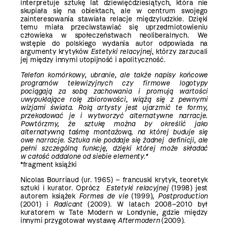
interpretuje sztukę lat dziewięćdziesiątych, która nie
skupiała się na obiektach, ale w centrum swojego
zainteresowania stawiała relacje międzyludzkie. Dzięki
temu miała przeciwstawiać się uprzedmiotowieniu
człowieka w społeczeństwach neoliberalnych. We
wstępie do polskiego wydania autor odpowiada na
argumenty krytyków
Estetyki relacyjnej
, którzy zarzucali
jej między innymi utopijność i apolityczność.
Telefon komórkowy, ubranie, ale także napisy końcowe
programów telewizyjnych czy firmowe logotypy
pociągają za sobą zachowania i promują wartości
uwypuklające rolę zbiorowości, wiążą się z pewnymi
wizjami świata. Rolą artysty jest ujarzmić te formy,
przekodować je i wytworzyć alternatywne narracje.
Powtórzmy, że sztukę można by określić jako
alternatywną taśmę montażową, na której buduje się
owe narracje. Sztuka nie poddaje się żadnej definicji, ale
pełni szczególną funkcję, dzięki której może składać
w całość oddalone od siebie elementy.*
*fragment książki
Nicolas Bourriaud (ur. 1965) – francuski krytyk, teoretyk
sztuki i kurator. Oprócz
Estetyki relacyjnej
(1998) jest
autorem książek
Formes de vie
(1999),
Postproduction
(2001) i
Radicant
(2009). W latach 2008–2010 był
kuratorem w Tate Modern w Londynie, gdzie między
innymi przygotował wystawę
Aftermodern
(2009).