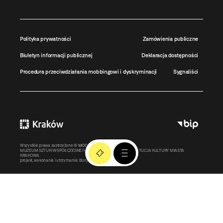
Polityka prywatności
Zamówienia publiczne
Biuletyn informacji publicznej
Deklaracja dostępności
Procedura przeciwdziałania mobbingowi i dyskryminacji
Sygnaliści
Wszystkie prawa zastrzeżone ©
MOCAK
2011-2026
MUZEUM SZTUKI WSPÓŁCZESNEJ W KRAKOWIE MOCAK – INSTYTUCJA KULTURY MIASTA
KRAKOWA
projekt, wykonanie i utrzymanie:
Bonjour.pl