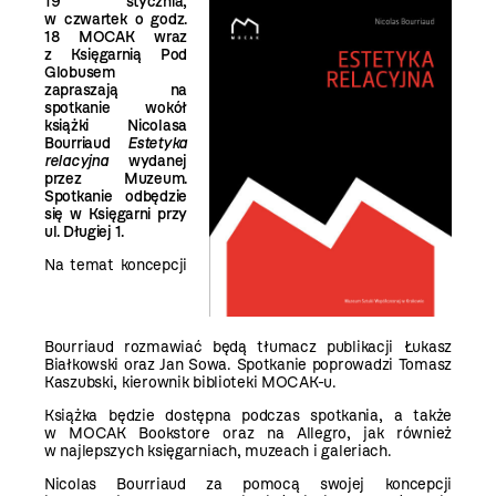
19 stycznia,
w czwartek o godz.
18 MOCAK wraz
z Księgarnią Pod
Globusem
zaprasza
ją
na
spo
tkanie wokół
książki Ni
cola
sa
Bourriaud
Estetyka
relacyjna
wydanej
przez Muzeum.
Spotkanie odbędzie
się w Księgarni prz
y
ul. Długiej
1.
Na temat koncepcji
Bourriaud rozmawiać będą tłumacz publikacji Łukasz
Białkowski oraz Jan Sowa. Spotkanie poprowadzi Tomasz
Kaszubski, kierownik biblioteki MOCAK-u.
Książka będzie dostępna podczas spotkania, a także
w MOCAK Bookstore oraz na Allegro, jak również
w najlepszych księgarniach, muzeach i galeriach.
Nicolas Bourriaud za pomocą swojej koncepcji