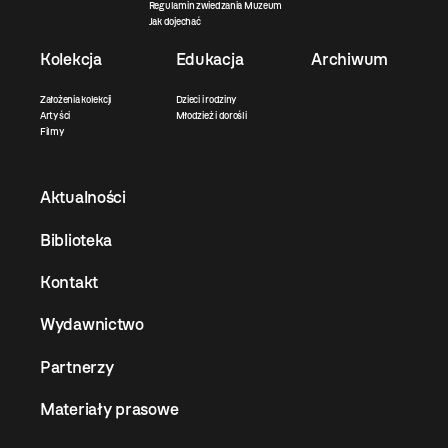
Regulamin zwiedzania Muzeum
Jak dojechać
Kolekcja
Edukacja
Archiwum
Założenia kolekcji
Dzieci i rodziny
Artyści
Młodzież i dorośli
Filmy
Aktualności
Biblioteka
Kontakt
Wydawnictwo
Partnerzy
Materiały prasowe