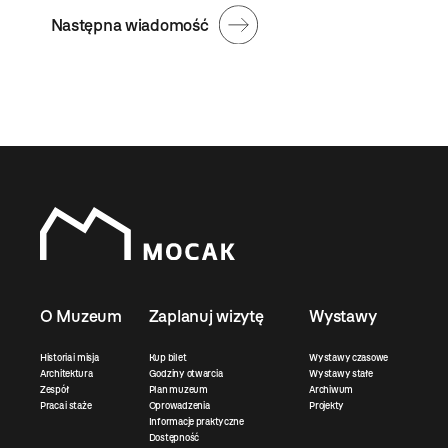
Następna wiadomość
O Muzeum
Zaplanuj wizytę
Wystawy
Historia i misja
Kup bilet
Wystawy czasowe
Architektura
Godziny otwarcia
Wystawy stałe
Zespół
Plan muzeum
Archiwum
Praca i staże
Oprowadzenia
Projekty
Informacje praktyczne
Dostępność