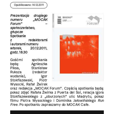
Opublikowano: 14.12.2011
Prezentacja drugiego
numeru „MOCAK
Forum” –
społeczeństwo,
głupcze
Spotkanie
z redaktorami
i autorami numeru
wtorek, 20.12.2011,
godz. 18.30
Gośćmi spotkania
będą: Agnieszka
Piksa, Stanisław
Ruksza (redaktor
wydania), Igor
Stokfiszewski, Piotr
Wysocki, Rafał Żwirek
oraz redakcja „MOCAK Forum”. Częścią spotkania będą:
pokaz zdjęć Rafała Żwirka z Puerta del Sol, relacja Igora
Stokfiszewskiego z „oburzonych” ulic Madrytu, pokaz
filmu Piotra Wysockiego i Dominika Jałowińskiego
Run
Free
. Po spotkaniu zapraszamy do MOCAK Cafe.