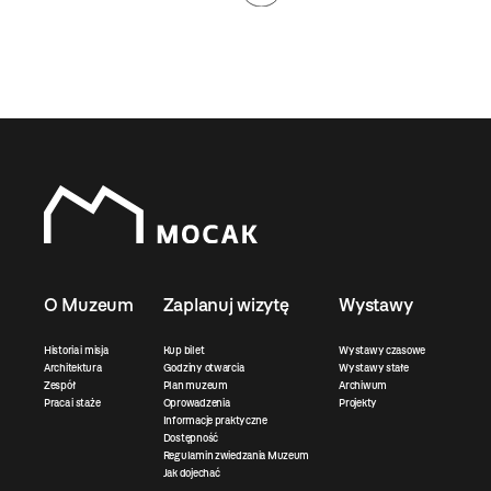
O Muzeum
Zaplanuj wizytę
Wystawy
Historia i misja
Kup bilet
Wystawy czasowe
Architektura
Godziny otwarcia
Wystawy stałe
Zespół
Plan muzeum
Archiwum
Praca i staże
Oprowadzenia
Projekty
Informacje praktyczne
Dostępność
Regulamin zwiedzania Muzeum
Jak dojechać