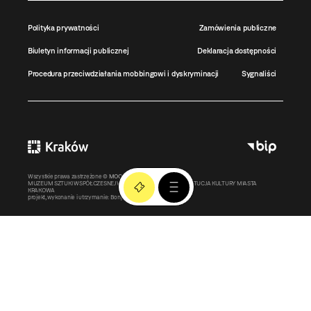
Polityka prywatności
Zamówienia publiczne
Biuletyn informacji publicznej
Deklaracja dostępności
Procedura przeciwdziałania mobbingowi i dyskryminacji
Sygnaliści
Wszystkie prawa zastrzeżone ©
MOCAK
2011-2026
MUZEUM SZTUKI WSPÓŁCZESNEJ W KRAKOWIE MOCAK – INSTYTUCJA KULTURY MIASTA
KRAKOWA
projekt, wykonanie i utrzymanie:
Bonjour.pl