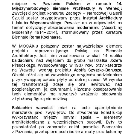
miejsce w
Pawilonie Polskim
w ramach
14.
Międzynarodowego Biennale Architektury w Wenecji.
Zwycięski projekt konkursu Zachęty – Narodowej Galerii
Sztuki został przygotowany przez
Instytut Architektury
i
Jakuba Woynarowskiego.
Powstał on w odpowiedzi na
temat dotyczący absorbowania
modernizmu
(Absorbing
Modernity 1914–2014), sformułowany przez kuratora
Biennale
Rema Koolhaasa
.
W MOCAK-u pokazany został najważniejszy element
projektu reprezentującego Polskę na Biennale
Architektury. Jest nim zrealizowana w skali 1:1
replika
baldachimu
nad wejściem do grobu marszałka
Józefa
Piłsudskiego
, wybudowanego w 1937 roku przy katedrze
na Wawelu, według projektu
Adolfa Szyszko-Bohusza.
Obiekt różni się od wawelskiego oryginału oddzieleniem
przykrywającej całość płyty od dolnej części. W wyniku
tej transformacji zdaje się ona lewitować nad
podpierającymi ją kolumnami. Fizyczne odseparowanie
tych elementów ma stworzyć wrażenie obcowania
z tytułową figurą niemożliwą.
Baldachim wawelski
miał na celu upamiętnienie
marszałka jako zwycięzcy. Do stworzenia konstrukcji
wykorzystano między innymi
spolia
– elementy
architektoniczne z wcześniejszych budowli. Były to
pozostałości po zaborach: cokół pomnika Bismarcka
z Poznania, przetopione austriackie armaty oraz kolumny