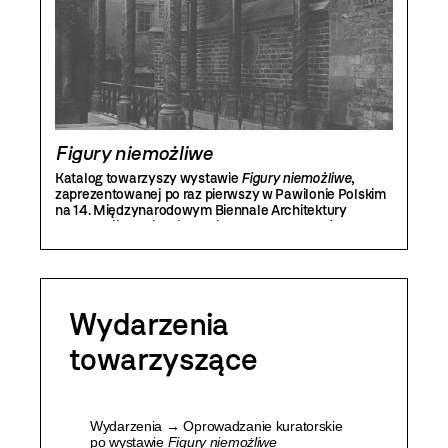
Figury niemożliwe
Katalog towarzyszy wystawie
Figury niemożliwe
,
zaprezentowanej po raz pierwszy w Pawilonie Polskim
na 14. Międzynarodowym Biennale Architektury
w Wenecji. Publikacja zawiera teksty kuratorów
z Instytutu Architektury i koordynatorki wystawy
w MOCAK-u Martyny Sobczyk, a także eseje Dariusza
Czai i Jana Sowy. Została zilustrowana diagramami
projektu Jakuba Woynarowskiego oraz fotografiami
archiwalnymi.
Wydarzenia
towarzyszące
Wydarzenia → Oprowadzanie kuratorskie
po wystawie
Figury niemożliwe