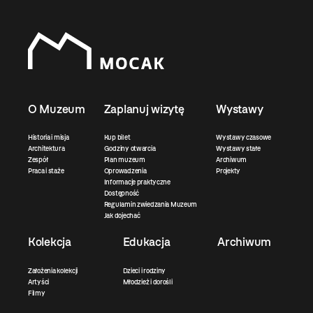
O Muzeum
Zaplanuj wizytę
Wystawy
Historia i misja
Kup bilet
Wystawy czasowe
Architektura
Godziny otwarcia
Wystawy stałe
Zespół
Plan muzeum
Archiwum
Praca i staże
Oprowadzenia
Projekty
Informacje praktyczne
Dostępność
Regulamin zwiedzania Muzeum
Jak dojechać
Kolekcja
Edukacja
Archiwum
Założenia kolekcji
Dzieci i rodziny
Artyści
Młodzież i dorośli
Filmy