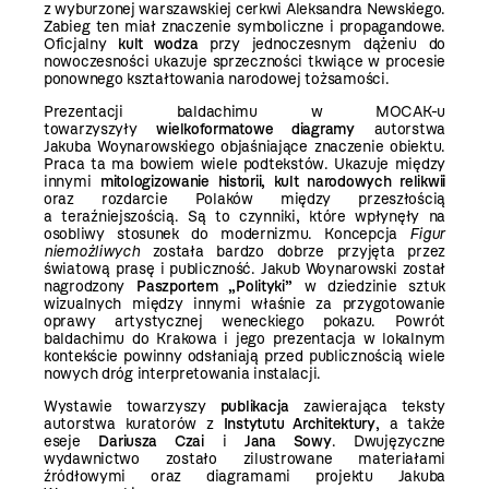
z wyburzonej warszawskiej cerkwi Aleksandra Newskiego.
Zabieg ten miał znaczenie symboliczne i propagandowe.
Oficjalny
kult wodza
przy jednoczesnym dążeniu do
nowoczesności ukazuje sprzeczności tkwiące w procesie
ponownego kształtowania narodowej tożsamości.
Prezentacji baldachimu w MOCAK-u
towarzyszyły
wielkoformatowe diagramy
autorstwa
Jakuba Woynarowskiego objaśniające znaczenie obiektu.
Praca ta ma bowiem wiele podtekstów. Ukazuje między
innymi
mitologizowanie historii, kult narodowych relikwii
oraz rozdarcie Polaków między przeszłością
a teraźniejszością. Są to czynniki, które wpłynęły na
osobliwy stosunek do modernizmu. Koncepcja
Figur
niemożliwych
została bardzo dobrze przyjęta przez
światową prasę i publiczność. Jakub Woynarowski został
nagrodzony
Paszportem „Polityki”
w dziedzinie sztuk
wizualnych między innymi właśnie za przygotowanie
oprawy artystycznej weneckiego pokazu. Powrót
baldachimu do Krakowa i jego prezentacja w lokalnym
kontekście powinny odsłaniają przed publicznością wiele
nowych dróg interpretowania instalacji.
Wystawie towarzyszy
publikacja
zawierająca teksty
autorstwa kuratorów z
Instytutu Architektury
, a także
eseje
Dariusza Czai
i
Jana Sowy
. Dwujęzyczne
wydawnictwo zostało zilustrowane materiałami
źródłowymi oraz diagramami projektu Jakuba