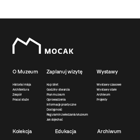
O Muzeum
Zaplanuj wizytę
Wystawy
Historia i misja
Kup bilet
Wystawy czasowe
Architektura
Godziny otwarcia
Wystawy stałe
Zespół
Plan muzeum
Archiwum
Praca i staże
Oprowadzenia
Projekty
Informacje praktyczne
Dostępność
Regulamin zwiedzania Muzeum
Jak dojechać
Kolekcja
Edukacja
Archiwum