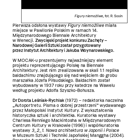
Figury niemożliwe
, fot. R. Sosin
Pierwsza odsłona wystawy
Figury niemożliwe
miała
miejsce w Pawilonie Polskim w ramach 14.
Międzynarodowego Biennale Architektury
w Wenecji.
Zwycięski projekt konkursu Zachęty –
Narodowej Galerii Sztuki został przygotowany
przez Instytut Architektury i Jakuba Woynarowskiego.
W MOCAK-u prezentujemy najważniejszy element
projektu reprezentującego Polskę na Biennale
Architektury. Jest nim zrealizowana w skali 1:1 replika
baldachimu znajdującego się nad wejściem do grobu
marszałka Józefa Piłsudskiego. Baldachim został
wybudowany w 1937 roku przy katedrze na Wawelu
według projektu Adolfa Szyszko-Bohusza.
Dr Dorota Leśniak-Rychlak
(1972) – redaktorka naczelna
„Autoportretu. Pisma o dobrej przestrzeni” wydawanego
przez Małopolski Instytut Kultury. Z wykształcenia
historyczka sztuki i architektka. Kuratorka wystawy
Charlesa Renniego Mackintosha w Międzynarodowym
Centrum Kultury w Krakowie (1996) i współkuratorka
wystawy
3_2_1.
Nowa architektura w Japonii i Polsce
w Muzeum Sztuki i Techniki Japońskiej Manggha (2004).