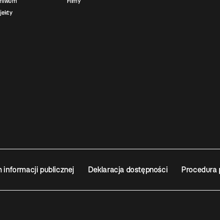
chiwum
Filmy
jekty
n informacji publicznej
Deklaracja dostępności
Procedura 