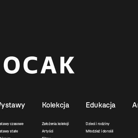
ystawy
Kolekcja
Edukacja
A
stawy czasowe
Założenia kolekcji
Dzieci i rodziny
tawy stałe
Artyści
Młodzież i dorośli