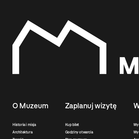
O Muzeum
Zaplanuj wizytę
W
Historia i misja
Kup bilet
Wy
Architektura
Godziny otwarcia
Wys