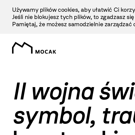
Przejdź
Używamy plików cookies, aby ułatwić Ci korzy
Do
Jeśli nie blokujesz tych plików, to zgadzasz si
Treści
Pamiętaj, że możesz samodzielnie zarządzać c
II wojna św
symbol, tr