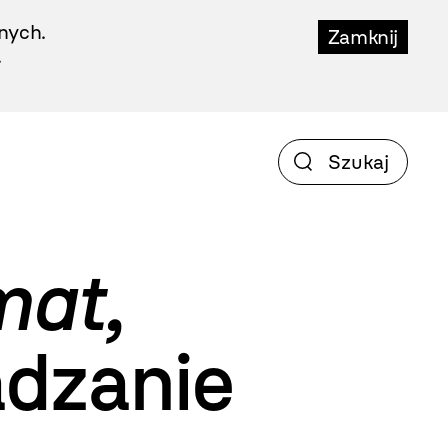
nych.
Zamknij
.
mat,
adzanie