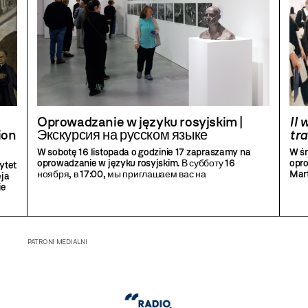
Oprowadzanie w języku rosyjskim |
II 
ion
Экскурсия на русском языке
tr
W sobotę 16 listopada o godzinie 17 zapraszamy na
W śr
oprowadzanie w języku rosyjskim. В субботу 16
opro
ytet
ноября, в 17:00, мы приглашаем вас на
Mar
eja
русскоязычную экскурсию по выставкам.
ie
w
PATRONI MEDIALNI