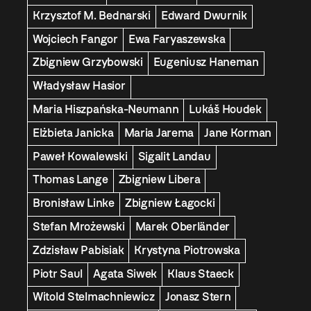
Krzysztof M. Bednarski
Edward Dwurnik
Wojciech Fangor
Ewa Faryaszewska
Zbigniew Grzybowski
Eugeniusz Haneman
Władysław Hasior
Maria Hiszpańska-Neumann
Lukáš Houdek
Elżbieta Janicka
Maria Jarema
Jane Korman
Paweł Kowalewski
Sigalit Landau
Thomas Lange
Zbigniew Libera
Bronisław Linke
Zbigniew Łagocki
Stefan Mrożewski
Marek Oberländer
Zdzisław Pabisiak
Krystyna Piotrowska
Piotr Saul
Agata Siwek
Klaus Staeck
Witold Stelmachniewicz
Jonasz Stern