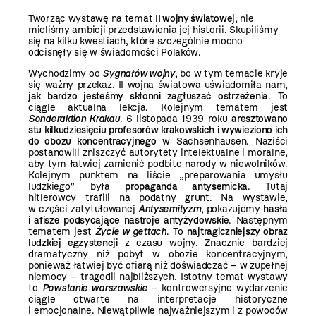
Tworząc wystawę na temat
II wojny światowej
, nie
mieliśmy ambicji przedstawienia jej historii. Skupiliśmy
się na kilku kwestiach, które szczególnie mocno
odcisnęły się w świadomości Polaków.
Wychodzimy od
Sygnałów wojny
, bo w tym temacie kryje
się ważny przekaz. II wojna światowa uświadomiła nam,
jak bardzo jesteśmy skłonni zagłuszać ostrzeżenia
. To
ciągle aktualna lekcja. Kolejnym tematem jest
Sonderaktion Krakau
. 6 listopada 1939 roku
aresztowano
stu kilkudziesięciu profesorów krakowskich i wywieziono ich
do obozu koncentracyjnego
w Sachsenhausen. Naziści
postanowili zniszczyć autorytety intelektualne i moralne,
aby tym łatwiej zamienić podbite narody w niewolników.
Kolejnym punktem na liście „preparowania umysłu
ludzkiego” była
propaganda antysemicka
. Tutaj
hitlerowcy trafili na podatny grunt. Na wystawie,
w części zatytułowanej
Antysemityzm
, pokazujemy
hasła
i afisze podsycające nastroje antyżydowskie
. Następnym
tematem jest
Życie w gettach
. To
najtragiczniejszy obraz
ludzkiej egzystencji
z czasu wojny. Znacznie bardziej
dramatyczny niż pobyt w obozie koncentracyjnym,
ponieważ łatwiej być ofiarą niż doświadczać – w zupełnej
niemocy – tragedii najbliższych. Istotny temat wystawy
to
Powstanie warszawskie
– kontrowersyjne wydarzenie
ciągle otwarte na interpretacje historyczne
i emocjonalne. Niewątpliwie najważniejszym i z powodów