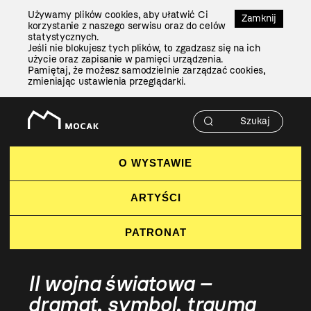
Przejdź
Używamy plików cookies, aby ułatwić Ci
Do
Zamknij
korzystanie z naszego serwisu oraz do celów
Treści
statystycznych.
Jeśli nie blokujesz tych plików, to zgadzasz się na ich
użycie oraz zapisanie w pamięci urządzenia.
Pamiętaj, że możesz samodzielnie zarządzać cookies,
zmieniając ustawienia przeglądarki.
O WYSTAWIE
ARTYŚCI
PATRONAT
II wojna światowa –
dramat, symbol, trauma