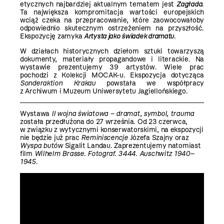
etycznych najbardziej aktualnym tematem jest
Zagłada
.
Ta największa kompromitacja wartości europejskich
wciąż czeka na przepracowanie, które zaowocowałoby
odpowiednio skutecznym ostrzeżeniem na przyszłość.
Ekspozycję zamyka
Artysta jako świadek dramatu
.
W działach historycznych dziełom sztuki towarzyszą
dokumenty, materiały propagandowe i literackie. Na
wystawie prezentujemy 39 artystów. Wiele prac
pochodzi z Kolekcji MOCAK-u. Ekspozycja dotycząca
Sonderaktion Krakau
powstała we współpracy
z Archiwum i Muzeum Uniwersytetu Jagiellońskiego.
Wystawa
II wojna światowa – dramat, symbol, trauma
została przedłużona do 27 września. Od 23 czerwca,
w związku z wytycznymi konserwatorskimi, na ekspozycji
nie będzie już prac
Reminiscencje
Józefa Szajny
oraz
Wyspa butów
Sigalit Landau. Zaprezentujemy natomiast
film
Wilhelm Brasse. Fotograf. 3444. Auschwitz 1940–
1945
.