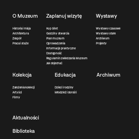
O Muzeum
Zaplanuj wizytę
Wystawy
Historia i misja
Kup bilet
Wystawy czasowe
Architektura
Godziny otwarcia
Wystawy stałe
Zespół
Plan muzeum
Archiwum
Praca i staże
Oprowadzenia
Projekty
Informacje praktyczne
Dostępność
Regulamin zwiedzania Muzeum
Jak dojechać
Kolekcja
Edukacja
Archiwum
Założenia kolekcji
Dzieci i rodziny
Artyści
Młodzież i dorośli
Filmy
Aktualności
Biblioteka