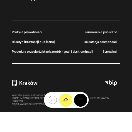
Polityka prywatności
Zamówienia publiczne
Biuletyn informacji publicznej
Deklaracja dostępności
Procedura przeciwdziałania mobbingowi i dyskryminacji
Sygnaliści
Wszystkie prawa zastrzeżone ©
MOCAK
2011-2026
MUZEUM SZTUKI WSPÓŁCZESNEJ W KRAKOWIE MOCAK – INSTYTUCJA KULTURY MIASTA
KRAKOWA
projekt, wykonanie i utrzymanie:
Bonjour.pl