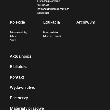
Informacje praktyczne
Dostępność
Regulamin zwiedzania Muzeum
Jak dojechać
Kolekcja
Edukacja
Archiwum
Założenia kolekcji
Dzieci i rodziny
Artyści
Młodzież i dorośli
Filmy
Aktualności
Biblioteka
Kontakt
Wydawnictwo
Partnerzy
Materiały prasowe