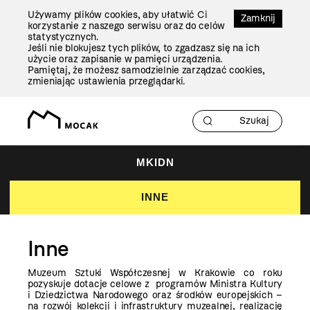
Przejdź
Używamy plików cookies, aby ułatwić Ci
Do
Zamknij
korzystanie z naszego serwisu oraz do celów
Treści
statystycznych.
Jeśli nie blokujesz tych plików, to zgadzasz się na ich
użycie oraz zapisanie w pamięci urządzenia.
Pamiętaj, że możesz samodzielnie zarządzać cookies,
zmieniając ustawienia przeglądarki.
MKIDN
INNE
Inne
Muzeum Sztuki Współczesnej w Krakowie co roku
pozyskuje dotacje celowe z programów Ministra Kultury
i Dziedzictwa Narodowego oraz środków europejskich –
na rozwój kolekcji i infrastruktury muzealnej, realizację