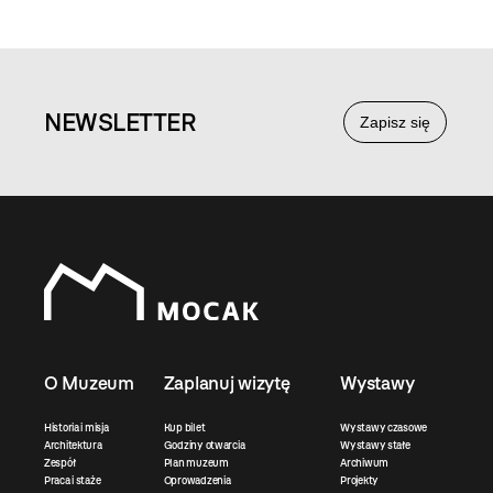
NEWS
LETTER
Zapisz się
O Muzeum
Zaplanuj wizytę
Wystawy
Historia i misja
Kup bilet
Wystawy czasowe
Architektura
Godziny otwarcia
Wystawy stałe
Zespół
Plan muzeum
Archiwum
Praca i staże
Oprowadzenia
Projekty