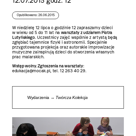
12.07.2015 godz. 12
Opublikowano: 26.06.2015
W niedzielę 12 lipca o godzinie 12 zapraszamy dzieci
w wieku od 5 do 11 lat na
warsztaty z udziałem Piotra
Lutyńskiego
. Uczestnicy zajęć wspólnie z artystą będą
zgłębiać tajemnice fizyki i astronomii. Specjalnie
przygotowana projekcja oraz autorskie improwizacje
muzyczne zainspirują dzieci do stworzenia własnych
prac malarskich.
Wstęp wolny. Zgłoszenia na warsztaty
:
edukacja@mocak.pl, tel. 12 263 40 29.
Wydarzenia →
Twórcza Kolekcja