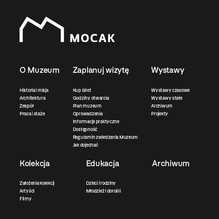
O Muzeum
Zaplanuj wizytę
Wystawy
Historia i misja
Kup bilet
Wystawy czasowe
Architektura
Godziny otwarcia
Wystawy stałe
Zespół
Plan muzeum
Archiwum
Praca i staże
Oprowadzenia
Projekty
Informacje praktyczne
Dostępność
Regulamin zwiedzania Muzeum
Jak dojechać
Kolekcja
Edukacja
Archiwum
Założenia kolekcji
Dzieci i rodziny
Artyści
Młodzież i dorośli
Filmy