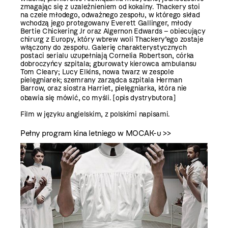
zmagając się z uzależnieniem od kokainy. Thackery stoi
na czele młodego, odważnego zespołu, w którego skład
wchodzą jego protegowany Everett Gallinger, młody
Bertie Chickering Jr oraz Algernon Edwards – obiecujący
chirurg z Europy, który wbrew woli Thackery’ego zostaje
włączony do zespołu. Galerię charakterystycznych
postaci serialu uzupełniają Cornelia Robertson, córka
dobroczyńcy szpitala; gburowaty kierowca ambulansu
Tom Cleary; Lucy Elkins, nowa twarz w zespole
pielęgniarek; szemrany zarządca szpitala Herman
Barrow, oraz siostra Harriet, pielęgniarka, która nie
obawia się mówić, co myśli. [opis dystrybutora]
Film w języku angielskim, z polskimi napisami.
Pełny program kina letniego w MOCAK-u >>