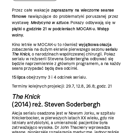
Przez całe wakacje
zapraszamy na wieczorne seanse
filmowe
nawiązujące do problematyki poruszanej przez
wystawę
Medycyna w sztuce
.
Pokazy odbywają się w
piątki o godzinie 21 w podcieniach MOCAK-u. Wstęp
wolny.
Kino letnie w MOCAK-u to również
wyjątkowa okazja
zobaczenia na dużym ekranie pierwszego sezonu
serialu
The Knick
, o narodzinach współczesnej chirurgii. Pokaz
serialu w reżyserii Stevena Soderbergha odbywać się
będzie naprzemiennie z głównym programem, a na każdy
seans przypadać będą dwa odcinki.
15 lipca
obejrzymy 3 i 4 odcinek serialu.
Terminy kolejnych projekcji: 29.7, 12.8, 26.8; godz. 21
The Knick
(2014) reż. Steven Soderbergh
Akcja serialu osadzona jest w Nowym Jorku, w szpitalu
Knickerbocker, w pierwszych latach XX wieku, gdy nie
istniały antybiotyki, a umieralność pacjentów była
zatrważająco wysoka. Dr John Thackery wprowadza
własne, pionierskie rozwiązania medyczne, jednocześnie