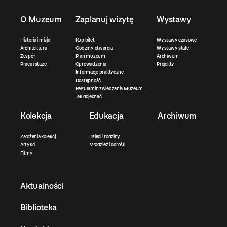
O Muzeum
Zaplanuj wizytę
Wystawy
Historia i misja
Kup bilet
Wystawy czasowe
Architektura
Godziny otwarcia
Wystawy stałe
Zespół
Plan muzeum
Archiwum
Praca i staże
Oprowadzenia
Projekty
Informacje praktyczne
Dostępność
Regulamin zwiedzania Muzeum
Jak dojechać
Kolekcja
Edukacja
Archiwum
Założenia kolekcji
Dzieci i rodziny
Artyści
Młodzież i dorośli
Filmy
Aktualności
Biblioteka