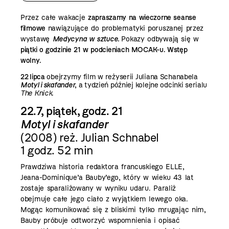
Przez całe wakacje
zapraszamy na wieczorne seanse
filmowe
nawiązujące do problematyki poruszanej przez
wystawę
Medycyna w sztuce.
Pokazy odbywają się w
piątki o godzinie 21 w podcieniach MOCAK-u. Wstęp
wolny.
22 lipca
obejrzymy film w reżyserii Juliana Schanabela
Motyl i skafander
, a tydzień później kolejne odcinki serialu
The Knick.
22.7, piątek, godz. 21
Motyl i skafander
(2008) reż. Julian Schnabel
1 godz. 52 min
Prawdziwa historia redaktora francuskiego ELLE,
Jeana-Dominique’a Bauby’ego, który w wieku 43 lat
zostaje sparaliżowany w wyniku udaru. Paraliż
obejmuje całe jego ciało z wyjątkiem lewego oka.
Mogąc komunikować się z bliskimi tylko mrugając nim,
Bauby próbuje odtworzyć wspomnienia i opisać