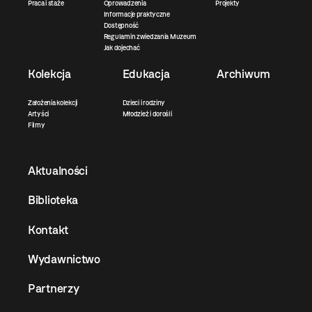
Praca i staże
Oprowadzenia
Projekty
Informacje praktyczne
Dostępność
Regulamin zwiedzania Muzeum
Jak dojechać
Kolekcja
Edukacja
Archiwum
Założenia kolekcji
Dzieci i rodziny
Artyści
Młodzież i dorośli
Filmy
Aktualności
Biblioteka
Kontakt
Wydawnictwo
Partnerzy