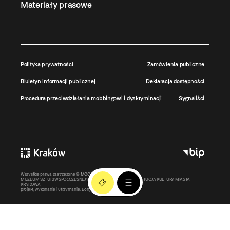
Materiały prasowe
Polityka prywatności
Zamówienia publiczne
Biuletyn informacji publicznej
Deklaracja dostępności
Procedura przeciwdziałania mobbingowi i dyskryminacji
Sygnaliści
Wszystkie prawa zastrzeżone ©
MOCAK
2011-2026
MUZEUM SZTUKI WSPÓŁCZESNEJ W KRAKOWIE MOCAK – INSTYTUCJA KULTURY MIASTA
KRAKOWA
projekt, wykonanie i utrzymanie:
Bonjour.pl