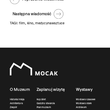
Następna wiadomość
TAGI:
film
,
kino
,
medycynawsztuce
O Muzeum
Zaplanuj wizytę
Wystawy
Historia i misja
Kup bilet
Wystawy czasowe
Architektura
Godziny otwarcia
Wystawy stałe
Zespół
Plan muzeum
Archiwum