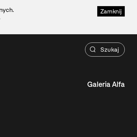
nych.
Zamknij
.
Galeria Alfa