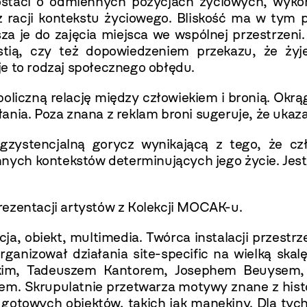
ostaci o odmiennych pozycjach życiowych, wyko
le z racji kontekstu życiowego. Bliskość ma w ty
za je do zajęcia miejsca we wspólnej przestrzeni.
stią, czy też dopowiedzeniem przekazu, że ży
e to rodzaj społecznego obłędu.
liczną relację między człowiekiem i bronią. Okrąg
ania. Poza znana z reklam broni sugeruje, że ukaz
ystencjalną gorycz wynikającą z tego, że czło
 innych kontekstów determinujących jego życie. Je
rezentacji artystów z Kolekcji MOCAK-u.
cja, obiekt, multimedia. Twórca instalacji przest
organizował działania site-specific na wielką sk
skim, Tadeuszem Kantorem, Josephem Beuysem
m. Skrupulatnie przetwarza motywy znane z histor
 gotowych obiektów, takich jak manekiny. Dla tych