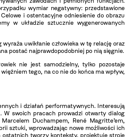
nywanych zawodach i pełnionych funkcjach.
m przypadku wymiar negatywny: przedstawione
 Celowe i ostentacyjne odniesienie do obrazu
jemy w układzie sztucznie wygenerowanych
 wyraża uwikłanie człowieka w tę relację oraz
ana postać najprawdopodobniej po nią sięgnie.
wiek nie jest samodzielny, tylko pozostaje
st więźniem tego, na co nie do końca ma wpływ,
rzennych i działań performatywnych. Interesują
alę. W swoich pracach prowadzi otwarty dialog
, Marcelem Duchampem, René Magritte’em,
ii sztuki, wprowadzając nowe możliwości ich
 ostatnich tworzy konteksty, projektuje stroje