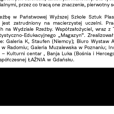
dzialnymi, przez co tracą one znaczenie, pierwotny s
zeźbę w Państwowej Wyższej Szkole Sztuk Plas
est zatrudniony na macierzystej uczelni. Pr
ch na Wydziale Rzeźby. Współzałożyciel, wraz 
styczno-Edukacyjnego „Magazyn”. Zrealizował k
e: Galeria K, Staufen (Niemcy); Biuro Wystaw A
w Radomiu; Galeria Muzalewska w Poznaniu; Inst
 – Kulturni centar , Banja Luka (Bośnia i Herc
spółczesnej ŁAŹNIA w Gdańsku.