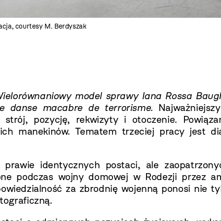
lacja, courtesy M. Berdyszak
ielorównaniowy model sprawy Iana Rossa Bau
 danse macabre de terrorisme
. Najważniejsz
z strój, pozycję, rekwizyty i otoczenie. Powią
 manekinów. Tematem trzeciej pracy jest dialo
 prawie identycznych postaci, ale zaopatrzon
obione podczas wojny domowej w Rodezji przez a
iedzialność za zbrodnię wojenną ponosi nie tylk
tograficzną.