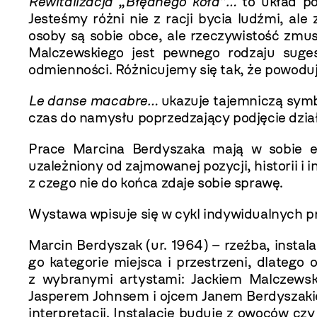
Rewitalizacja „Błędnego koła”…
to układ p
Jesteśmy różni nie z racji bycia ludźmi, a
osoby są sobie obce, ale rzeczywistość zmus
Malczewskiego jest pewnego rodzaju suge
odmienności. Różnicujemy się tak, że powoduj
Le danse macabre…
ukazuje tajemniczą symbo
czas do namysłu poprzedzający podjęcie dział
Prace Marcina Berdyszaka mają w sobie egz
uzależniony od zajmowanej pozycji, historii i
z czego nie do końca zdaje sobie sprawę.
Wystawa wpisuje się w cykl indywidualnych p
Marcin Berdyszak (ur. 1964) – rzeźba, instala
go kategorie miejsca i przestrzeni, dlatego 
z wybranymi artystami: Jackiem Malczew
Jasperem Johnsem i ojcem Janem Berdyszakie
interpretacji. Instalacje buduje z owoców czy