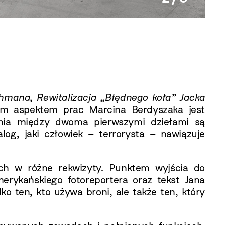
Marci
ghmana
,
Rewitalizacja „Błędnego koła” Jacka
ym aspektem prac Marcina Berdyszaka jest
zania między dwoma pierwszymi dziełami są
g, jaki człowiek – terrorysta – nawiązuje
ych w różne rekwizyty. Punktem wyjścia do
merykańskiego fotoreportera oraz tekst Jana
o ten, kto używa broni, ale także ten, który