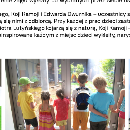
zenie zajęć wysłały do wybranych przez siebie os
ego, Koji Kamoji i Edwarda Dwurnika – uczestnicy s
się nimi z odbiorcą. Przy każdej z prac dzieci zas
iotra Lutyńskiego kojarzą się z naturą, Koji Kamoji
inspirowane każdym z miejsc dzieci wykleiły, nar