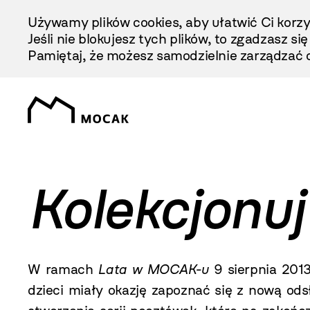
Przejdź
Używamy plików cookies, aby ułatwić Ci korzy
Do
Jeśli nie blokujesz tych plików, to zgadzasz si
Treści
Pamiętaj, że możesz samodzielnie zarządzać c
Kolekcjonu
W ramach
Lata w MOCAK-u
9 sierpnia
201
dzieci miały okazję zapoznać się z nową o