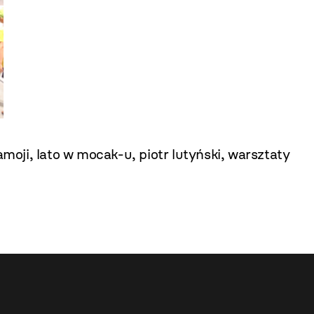
kamoji
,
lato w mocak-u
,
piotr lutyński
,
warsztaty