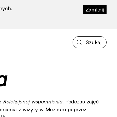
nych.
Zamknij
.
a
ne
Kolekcjonuj wspomnienia
. Podczas zajęć
omnienia z wizyty w Muzeum poprzez