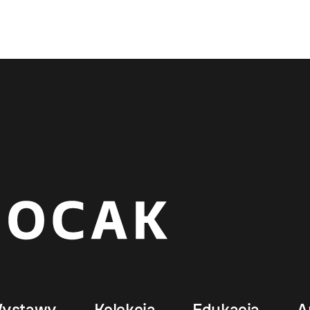
ystawy
Kolekcja
Edukacja
A