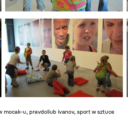
 w mocak-u
,
pravdoliub ivanov
,
sport w sztuce