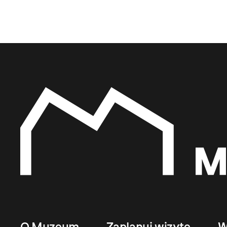
O Muzeum
Zaplanuj wizytę
W