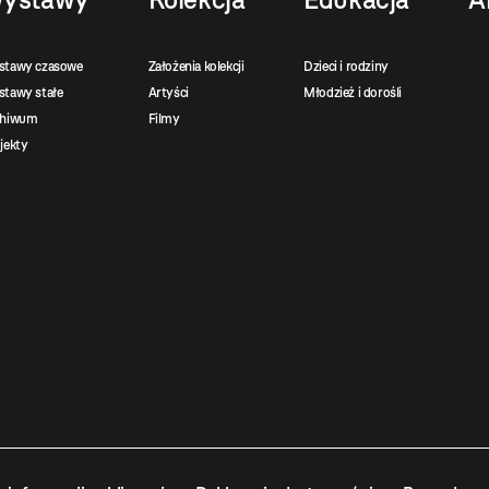
stawy czasowe
Założenia kolekcji
Dzieci i rodziny
tawy stałe
Artyści
Młodzież i dorośli
chiwum
Filmy
jekty