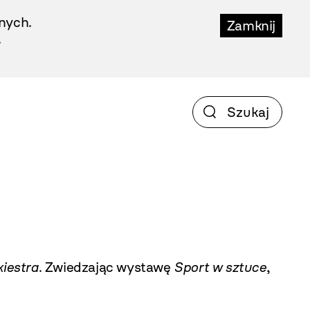
nych.
Zamknij
.
kiestra
. Zwiedzając wystawę
Sport w sztuce
,