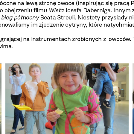
ócone na lewą stronę owoce (inspirując się pracą 
o obejrzeniu filmu
Wisła
Josefa Daberniga. Innym 
i bieg północny
Beata Streuli. Niestety przysiady 
ponowaliśmy im zjedzenie cytryny, które natychmi
 grającej na instrumentach zrobionych z owoców. 
wima.