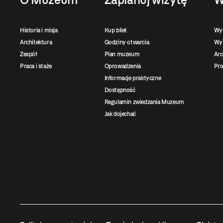
Historia i misja
Kup bilet
Wy
Architektura
Godziny otwarcia
Wys
Zespół
Plan muzeum
Ar
Praca i staże
Oprowadzenia
Pro
Informacje praktyczne
Dostępność
Regulamin zwiedzania Muzeum
Jak dojechać