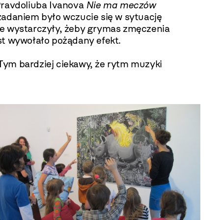
Pravdoliuba Ivanova
Nie ma meczów
zadaniem było wczucie się w sytuację
nie wystarczyły, żeby grymas zmęczenia
ast wywołało pożądany efekt.
Tym bardziej ciekawy, że rytm muzyki