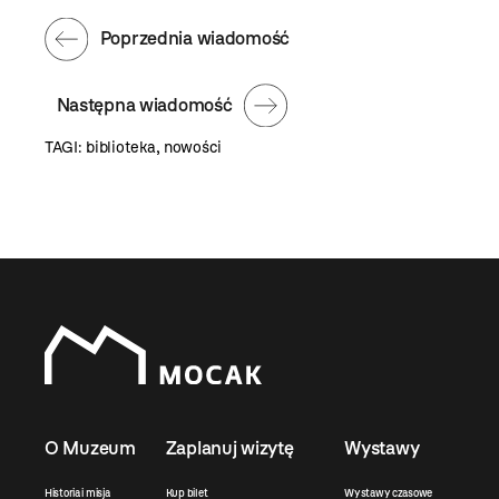
Poprzednia wiadomość
Następna wiadomość
TAGI:
biblioteka
,
nowości
O Muzeum
Zaplanuj wizytę
Wystawy
Historia i misja
Kup bilet
Wystawy czasowe