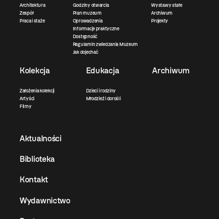
Architektura
Godziny otwarcia
Wystawy stałe
Zespół
Plan muzeum
Archiwum
Praca i staże
Oprowadzenia
Projekty
Informacje praktyczne
Dostępność
Regulamin zwiedzania Muzeum
Jak dojechać
Kolekcja
Edukacja
Archiwum
Założenia kolekcji
Dzieci i rodziny
Artyści
Młodzież i dorośli
Filmy
Aktualności
Biblioteka
Kontakt
Wydawnictwo