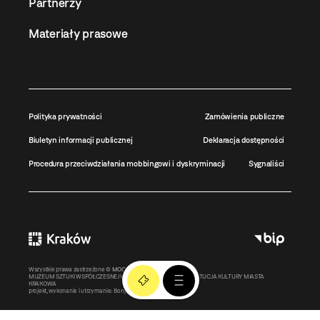
Partnerzy
Materiały prasowe
Polityka prywatności
Zamówienia publiczne
Biuletyn informacji publicznej
Deklaracja dostępności
Procedura przeciwdziałania mobbingowi i dyskryminacji
Sygnaliści
Wszystkie prawa zastrzeżone ©
MOCAK
2011-2026
MUZEUM SZTUKI WSPÓŁCZESNEJ W KRAKOWIE MOCAK – INSTYTUCJA KULTURY MIASTA
KRAKOWA
projekt, wykonanie i utrzymanie:
Bonjour.pl