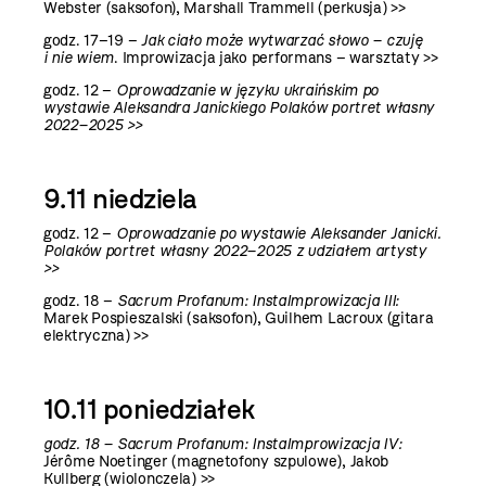
Webster (saksofon), Marshall Trammell (perkusja)
>>
godz. 17–19 –
Jak ciało może wytwarzać słowo – czuję
i nie wiem
.
Improwizacja jako performans – warsztaty >>
godz. 12 –
Oprowadzanie w języku ukraińskim po
wystawie Aleksandra Janickiego Polaków portret własny
2022–2025 >>
9.11 niedziela
godz. 12 –
Oprowadzanie po wystawie Aleksander Janicki.
Polaków portret własny 2022–2025 z udziałem artysty
>>
godz. 18 –
Sacrum Profanum: InstaImprowizacja III:
Marek Pospieszalski (saksofon), Guilhem Lacroux (gitara
elektryczna)
>>
10.11 poniedziałek
godz. 18 –
Sacrum Profanum: InstaImprowizacja IV:
Jérôme Noetinger (magnetofony szpulowe), Jakob
Kullberg (wiolonczela)
>>