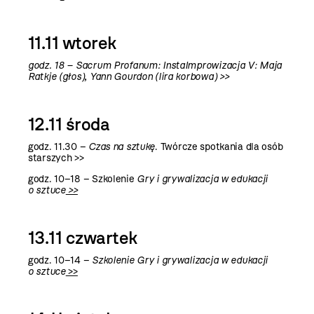
11.11 wtorek
godz. 18 – S
acrum Profanum: InstaImprowizacja V: Maja
Ratkje (głos), Yann Gourdon (lira korbowa)
>>
12.11 środa
godz. 11.30 –
Czas na sztukę
. Twórcze spotkania dla osób
starszych >>
godz. 10–18 –
S
zkolenie
Gry i grywalizacja w edukacji
o sztuce
>>
13.11 czwartek
godz. 10–14 –
Szkolenie Gry i grywalizacja w edukacji
o sztuce
>>