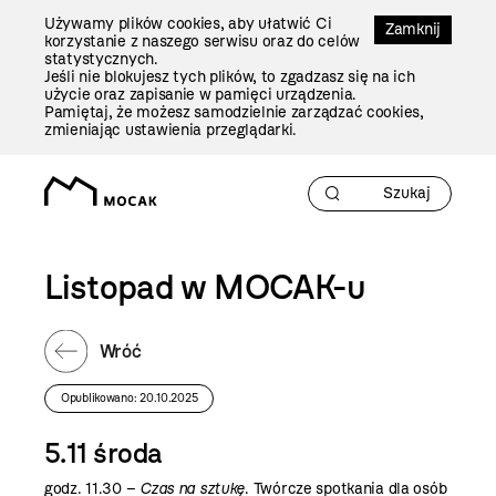
Przejdź
Używamy plików cookies, aby ułatwić Ci
Do
Zamknij
korzystanie z naszego serwisu oraz do celów
Treści
statystycznych.
Jeśli nie blokujesz tych plików, to zgadzasz się na ich
użycie oraz zapisanie w pamięci urządzenia.
Pamiętaj, że możesz samodzielnie zarządzać cookies,
zmieniając ustawienia przeglądarki.
Listopad w MOCAK-u
Wróć
Opublikowano: 20.10.2025
5.11 środa
godz. 11.30 –
Czas na sztukę
. Twórcze spotkania dla osób