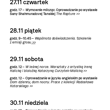
27.11 czwartek
godz. 17 –
Wymownie milcząc
. Oprowadzanie po wystawie
Sany Shahmuradovej Tanskiej
The Rapture >>
28.11 piątek
godz. 9–10.45 –
Wspólnota doświadczenia
. Szkolenie
z emisji głosu
>>
29.11 sobota
godz. 12 –
W leśnej norce. Warsztaty z artystką Ireną
Kalicką i
biolożką Katarzyną Curzytek-Malicką >>
godz. 12 –
Oprowadzanie w języku angielskim po wystawie
Dom dzienny, dom nocny. Prace z kolekcji Radosława
Kotarskiego >>
30.11 niedziela