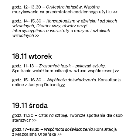
godz. 12–13.30 –
Orkiestra hałasów
. Wspólne
muzykowanie na przedmiotach codziennego użytku
>>
godz. 14–15.30 –
Konceptualizm w dźwięku i sztukach
wizualnych, Otwórz uszy, otwórz oczy!
Interdyscyplinarne warsztaty o muzyce i sztukach
wizualnych
>>
18.11 wtorek
godz. 11–13 –
Zrozumieć język – pokazać sztukę
.
Spotkanie wokół komunikacji w sztuce współczesnej >>
godz. 15–16.30 –
Wspólnota doświadczenia
. Konsultacja
online z Justyną Dubanik
>>
19.11 środa
godz. 11.30 –
Czas na sztukę
. Twórcze spotkania dla osób
starszych >>
godz. 17–18.30 –
Wspólnota doświadczenia
.
Konsultacja
z Magdaleną Urbańską
>>