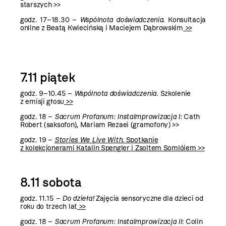
starszych >>
godz. 17–18.30 –
Wspólnota doświadczenia
.
Konsultacja
online z Beatą Kwiecińską i Maciejem Dąbrowskim
>>
7.11 piątek
godz. 9–10.45 –
Wspólnota doświadczenia
. Szkolenie
z emisji głosu
>>
godz. 18 –
Sacrum Profanum: InstaImprowizacja I:
Cath
Robert (saksofon), Mariam Rezaei (gramofony)
>>
godz. 19 –
Stories We Live With.
Spotkanie
z kolekcjonerami Katalin Spengler i Zsoltem Somlóiem >>
8.11 sobota
godz. 11.15 –
Do dzieła!
Zajęcia sensoryczne dla dzieci od
roku do trzech lat
>>
godz. 18 –
Sacrum Profanum: InstaImprowizacja II
: Colin