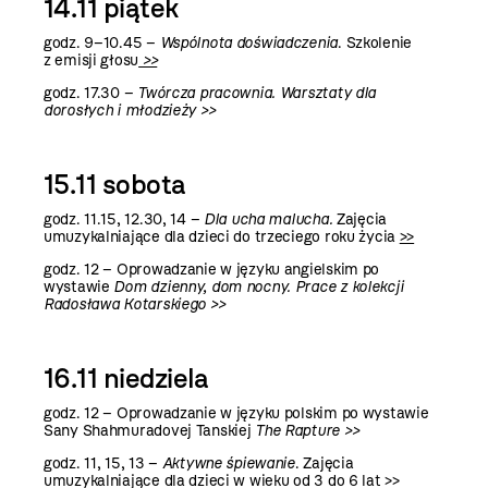
14.11 piątek
godz. 9–10.45 –
Wspólnota doświadczenia
. Szkolenie
z emisji głosu
>>
godz. 17.30 –
Twórcza pracownia. Warsztaty dla
dorosłych i młodzieży >>
15.11 sobota
godz. 11.15, 12.30, 14 –
Dla ucha malucha.
Zajęcia
umuzykalniające dla dzieci do trzeciego roku życia
>>
godz. 12 –
Oprowadzanie w języku angielskim po
wystawie
Dom dzienny, dom nocny. Prace z kolekcji
Radosława Kotarskiego >>
16.11 niedziela
godz. 12 –
Oprowadzanie w języku polskim po wystawie
Sany Shahmuradovej Tanskiej
The Rapture >>
godz. 11, 15, 13 –
Aktywne śpiewanie
. Zajęcia
umuzykalniające dla dzieci w wieku od 3 do 6 lat >>