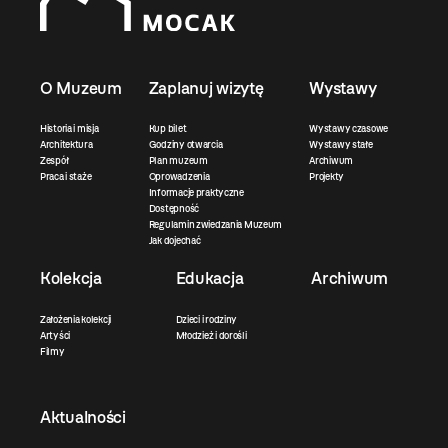
O Muzeum
Zaplanuj wizytę
Wystawy
Historia i misja
Kup bilet
Wystawy czasowe
Architektura
Godziny otwarcia
Wystawy stałe
Zespół
Plan muzeum
Archiwum
Praca i staże
Oprowadzenia
Projekty
Informacje praktyczne
Dostępność
Regulamin zwiedzania Muzeum
Jak dojechać
Kolekcja
Edukacja
Archiwum
Założenia kolekcji
Dzieci i rodziny
Artyści
Młodzież i dorośli
Filmy
Aktualności