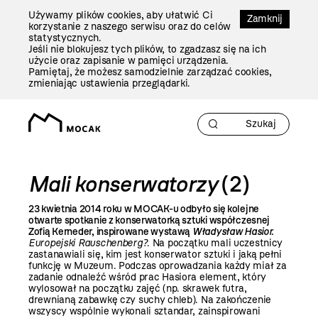
Przejdź
Używamy plików cookies, aby ułatwić Ci
Do
Zamknij
korzystanie z naszego serwisu oraz do celów
Treści
statystycznych.
Jeśli nie blokujesz tych plików, to zgadzasz się na ich
użycie oraz zapisanie w pamięci urządzenia.
Pamiętaj, że możesz samodzielnie zarządzać cookies,
zmieniając ustawienia przeglądarki.
Mali konserwatorzy
(2)
23 kwietnia
2014 roku
w MOCAK-u odbyło się kolejne
otwarte spotkanie z konserwatorką sztuki współczesnej
Zofią Kerneder, inspirowane wystawą
Władysław Hasior.
Europejski Rauschenberg?
. Na początku mali uczestnicy
zastanawiali się, kim jest konserwator sztuki i jaką pełni
funkcję w Muzeum. Podczas oprowadzania każdy miał za
zadanie odnaleźć wśród prac Hasiora element, który
wylosował na początku zajęć (np. skrawek futra,
drewnianą zabawkę czy suchy chleb). Na zakończenie
wszyscy wspólnie wykonali sztandar, zainspirowani