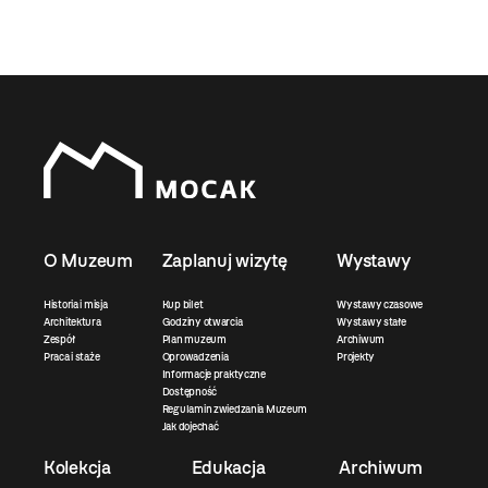
O Muzeum
Zaplanuj wizytę
Wystawy
Historia i misja
Kup bilet
Wystawy czasowe
Architektura
Godziny otwarcia
Wystawy stałe
Zespół
Plan muzeum
Archiwum
Praca i staże
Oprowadzenia
Projekty
Informacje praktyczne
Dostępność
Regulamin zwiedzania Muzeum
Jak dojechać
Kolekcja
Edukacja
Archiwum