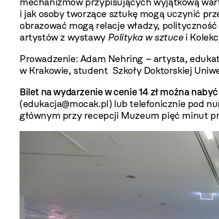
mechanizmów przypisujących wyjątkową wartoś
i jak osoby tworzące sztukę mogą uczynić prze
obrazować mogą relacje władzy, polityczność 
artystów z wystawy
Polityka w sztuce
i Kolekc
Prowadzenie: Adam Nehring – artysta, eduka
w Krakowie, student Szkoły Doktorskiej Uniw
Bilet na wydarzenie w cenie 14 zł można nab
(
edukacja@mocak.pl
) lub telefonicznie pod 
głównym przy recepcji Muzeum pięć minut p