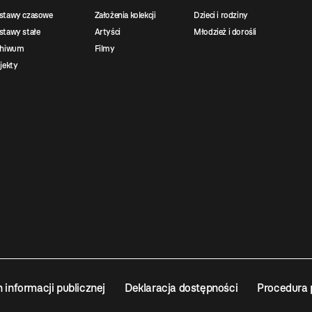
stawy czasowe
Założenia kolekcji
Dzieci i rodziny
tawy stałe
Artyści
Młodzież i dorośli
chiwum
Filmy
jekty
n informacji publicznej
Deklaracja dostępności
Procedura 