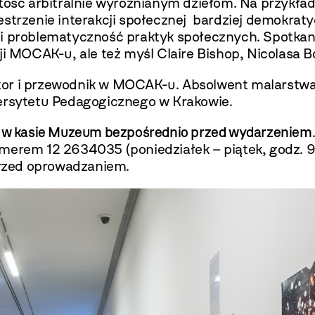
ć arbitralnie wyróżnianym dziełom. Na przykładz
strzenie interakcji społecznej bardziej demokraty
i problematyczność praktyk społecznych. Spotkanie
ji MOCAK-u, ale też myśl Claire Bishop, Nicolasa B
tor i przewodnik w MOCAK-u. Absolwent malarstwa
ersytetu Pedagogicznego w Krakowie.
yć w kasie Muzeum bezpośrednio przed wydarzeniem
numerem 12 2634035 (poniedziałek – piątek, godz. 
rzed oprowadzaniem.