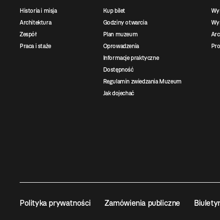
Historia i misja
Kup bilet
Wy
Architektura
Godziny otwarcia
Wys
Zespół
Plan muzeum
Ar
Praca i staże
Oprowadzenia
Pro
Informacje praktyczne
Dostępność
Regulamin zwiedzania Muzeum
Jak dojechać
Polityka prywatności
Zamówienia publiczne
Biulety