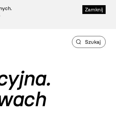
nych.
Zamknij
.
cyjna.
awach