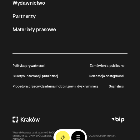
Wydawnictwo
Partnerzy
Materiały prasowe
Polityka prywatności
Zamówienia publiczne
Biuletyn informacji publicznej
Deklaracja dostępności
Procedura przeciwdziałania mobbingowi i dyskryminacji
Sygnaliści
Wszystkie prawa zastrzeżone ©
MOCAK
2011-2026
MUZEUM SZTUKI WSPÓŁCZESNEJ W KRAKOWIE MOCAK – INSTYTUCJA KULTURY MIASTA
KRAKOWA