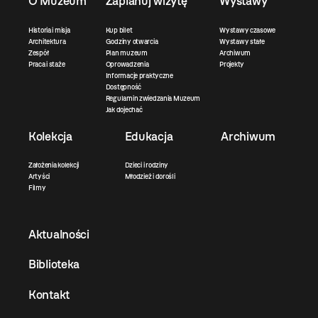
O Muzeum
Zaplanuj wizytę
Wystawy
Historia i misja
Kup bilet
Wystawy czasowe
Architektura
Godziny otwarcia
Wystawy stałe
Zespół
Plan muzeum
Archiwum
Praca i staże
Oprowadzenia
Projekty
Informacje praktyczne
Dostępność
Regulamin zwiedzania Muzeum
Jak dojechać
Kolekcja
Edukacja
Archiwum
Założenia kolekcji
Dzieci i rodziny
Artyści
Młodzież i dorośli
Filmy
Aktualności
Biblioteka
Kontakt