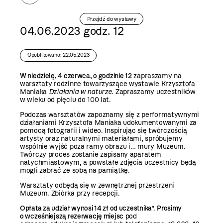
Przejdź do wystawy
04.06.2023 godz. 12
Opublikowano: 22.05.2023
W niedzielę, 4 czerwca, o godzinie 12
zapraszamy na
warsztaty rodzinne towarzyszące wystawie Krzysztofa
Maniaka
Działania w naturze.
Zapraszamy uczestników
w wieku od pięciu do 100 lat.
Podczas warsztatów zapoznamy się z performatywnymi
działaniami Krzysztofa Maniaka udokumentowanymi za
pomocą fotografii i wideo. Inspirując się twórczością
artysty oraz naturalnymi materiałami, spróbujemy
wspólnie wyjść poza ramy obrazu i… mury Muzeum.
Twórczy proces zostanie zapisany aparatem
natychmiastowym, a powstałe zdjęcia uczestnicy będą
mogli zabrać ze sobą na pamiątkę.
Warsztaty odbędą się w zewnętrznej przestrzeni
Muzeum. Zbiórka przy recepcji.
Opłata za udział wynosi 14 zł od uczestnika
*.
Prosimy
o wcześniejszą rezerwację miejsc
pod