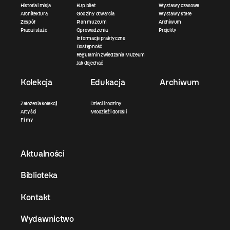
Historia i misja
Kup bilet
Wystawy czasowe
Architektura
Godziny otwarcia
Wystawy stałe
Zespół
Plan muzeum
Archiwum
Praca i staże
Oprowadzenia
Projekty
Informacje praktyczne
Dostępność
Regulamin zwiedzania Muzeum
Jak dojechać
Kolekcja
Edukacja
Archiwum
Założenia kolekcji
Dzieci i rodziny
Artyści
Młodzież i dorośli
Filmy
Aktualności
Biblioteka
Kontakt
Wydawnictwo