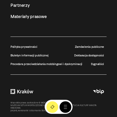
Partnerzy
Materiały prasowe
Polityka prywatności
Zamówienia publiczne
Biuletyn informacji publicznej
Deklaracja dostępności
Procedura przeciwdziałania mobbingowi i dyskryminacji
Sygnaliści
Wszystkie prawa zastrzeżone ©
MOCAK
2011-2026
MUZEUM SZTUKI WSPÓŁCZESNEJ W KRAKOWIE MOCAK – INSTYTUCJA KULTURY MIASTA
KRAKOWA
projekt, wykonanie i utrzymanie:
Bonjour.pl