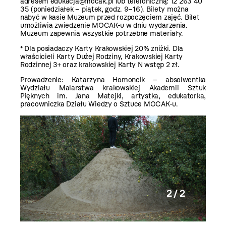
adresem edukacja@mocak.pl lub telefoniczną:
12 263 40
35
(poniedziałek – piątek, godz. 9–16). Bilety można
nabyć w kasie Muzeum przed rozpoczęciem zajęć. Bilet
umożliwia zwiedzenie MOCAK-u w dniu wydarzenia.
Muzeum zapewnia wszystkie potrzebne materiały.
* Dla posiadaczy Karty Krakowskiej 20% zniżki. Dla
właścicieli Karty Dużej Rodziny, Krakowskiej Karty
Rodzinnej 3+ oraz krakowskiej Karty N wstęp 2 zł.
Prowadzenie: Katarzyna Homoncik – absolwentka
Wydziału Malarstwa krakowskiej Akademii Sztuk
Pięknych im. Jana Matejki, artystka, edukatorka,
pracowniczka Działu Wiedzy o Sztuce MOCAK-u.
2 / 2