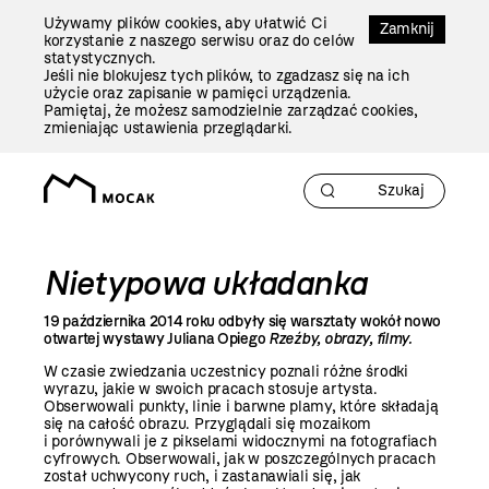
Przejdź
Używamy plików cookies, aby ułatwić Ci
Do
Zamknij
korzystanie z naszego serwisu oraz do celów
Treści
statystycznych.
Jeśli nie blokujesz tych plików, to zgadzasz się na ich
użycie oraz zapisanie w pamięci urządzenia.
Pamiętaj, że możesz samodzielnie zarządzać cookies,
zmieniając ustawienia przeglądarki.
Nietypowa układanka
19 października
2014 roku
odbyły się warsztaty wokół nowo
otwartej wystawy Juliana Opiego
Rzeźby, obrazy, filmy
.
W czasie zwiedzania uczestnicy poznali różne środki
wyrazu, jakie w swoich pracach stosuje artysta.
Obserwowali punkty, linie i barwne plamy, które składają
się na całość obrazu. Przyglądali się mozaikom
i porównywali je z pikselami widocznymi na fotografiach
cyfrowych. Obserwowali, jak w poszczególnych pracach
został uchwycony ruch, i zastanawiali się, jak