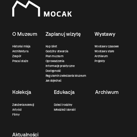
O Muzeum
Zaplanuj wizytę
Wystawy
Historia i misja
Kup bilet
Wystawy czasowe
Architektura
Godziny otwarcia
Wystawy stałe
Zespół
Plan muzeum
Archiwum
Praca i staże
Oprowadzenia
Projekty
Informacje praktyczne
Dostępność
Regulamin zwiedzania Muzeum
Jak dojechać
Kolekcja
Edukacja
Archiwum
Założenia kolekcji
Dzieci i rodziny
Artyści
Młodzież i dorośli
Filmy
Aktualności