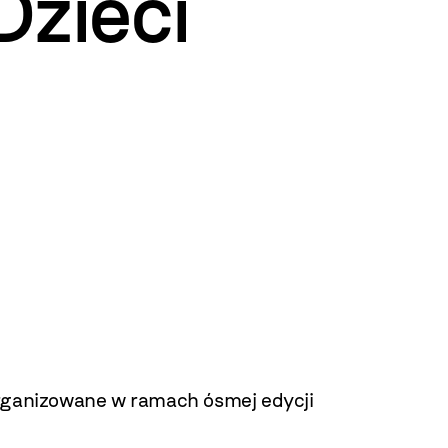
Dzieci
e organizowane w ramach
ósmej edycji