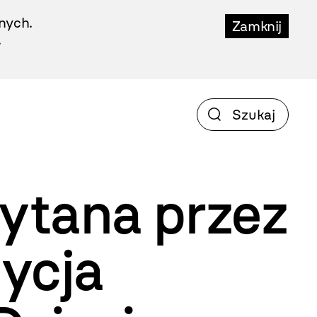
nych.
Zamknij
.
zytana przez
dycja