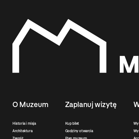
O Muzeum
Zaplanuj wizytę
W
Historia i misja
Kup bilet
Wy
Architektura
Godziny otwarcia
Wys
Zespół
Plan muzeum
Ar