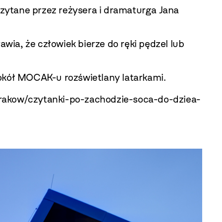
zytane przez reżysera i dramaturga Jana
awia, że człowiek bierze do ręki pędzel lub
wokół MOCAK-u rozświetlany latarkami.
/krakow/czytanki-po-zachodzie-soca-do-dziea-