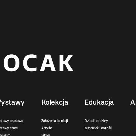
ystawy
Kolekcja
Edukacja
A
stawy czasowe
Założenia kolekcji
Dzieci i rodziny
tawy stałe
Artyści
Młodzież i dorośli
chiwum
Filmy