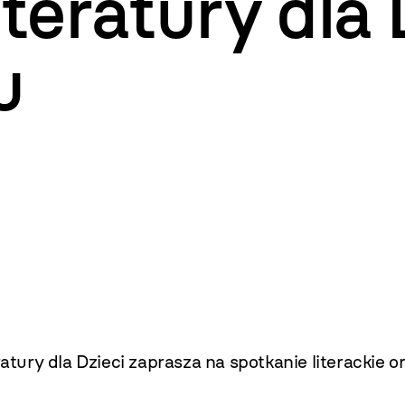
teratury dla 
u
ratury dla Dzieci zaprasza na spotkanie literacki