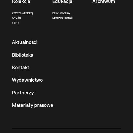
Kolekcja
Edukacja
Archiwum
Założenia kolekcji
Dzieci i rodziny
Artyści
Młodzież i dorośli
Filmy
Aktualności
Biblioteka
Kontakt
Wydawnictwo
Partnerzy
Materiały prasowe