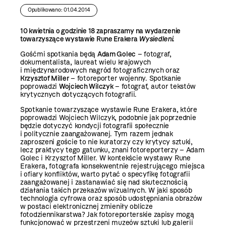
Opublikowano: 01.04.2014
10 kwietnia o godzinie 18 zapraszamy na wydarzenie
towarzyszące wystawie Rune Erakera
Wysiedleni
.
Gośćmi spotkania będą
Adam Golec
– fotograf,
dokumentalista, laureat wielu krajowych
i międzynarodowych nagród fotograficznych oraz
Krzysztof Miller
– fotoreporter wojenny. Spotkanie
poprowadzi
Wojciech Wilczyk
– fotograf, autor tekstów
krytycznych dotyczących fotografii.
Spotkanie towarzyszące wystawie Rune Erakera, które
poprowadzi Wojciech Wilczyk, podobnie jak poprzednie
będzie dotyczyć kondycji fotografii społecznie
i politycznie zaangażowanej. Tym razem jednak
zaproszeni goście to nie kuratorzy czy krytycy sztuki,
lecz praktycy tego gatunku, znani fotoreporterzy – Adam
Golec i Krzysztof Miller. W kontekście wystawy Rune
Erakera, fotografa konsekwentnie rejestrującego miejsca
i ofiary konfliktów, warto pytać o specyfikę fotografii
zaangażowanej i zastanawiać się nad skutecznością
działania takich przekazów wizualnych. W jaki sposób
technologia cyfrowa oraz sposób udostępniania obrazów
w postaci elektronicznej zmieniły oblicze
fotodziennikarstwa? Jak fotoreporterskie zapisy mogą
funkcjonować w przestrzeni muzeów sztuki lub galerii