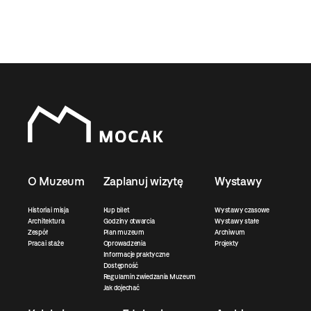
O Muzeum
Zaplanuj wizytę
Wystawy
Historia i misja
Kup bilet
Wystawy czasowe
Architektura
Godziny otwarcia
Wystawy stałe
Zespół
Plan muzeum
Archiwum
Praca i staże
Oprowadzenia
Projekty
Informacje praktyczne
Dostępność
Regulamin zwiedzania Muzeum
Jak dojechać