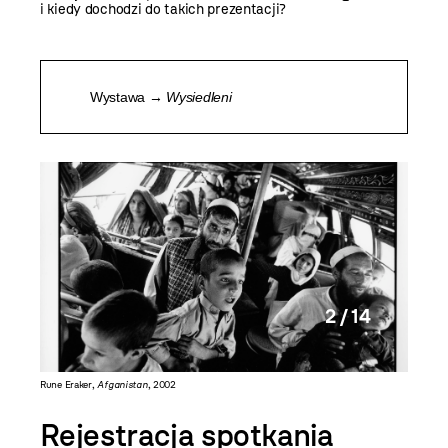
i kiedy dochodzi do takich prezentacji?
Wystawa →
Wysiedleni
2 / 14
Rune Eraker,
Afganistan
, 2002
Rune Era
Rejestracja spotkania