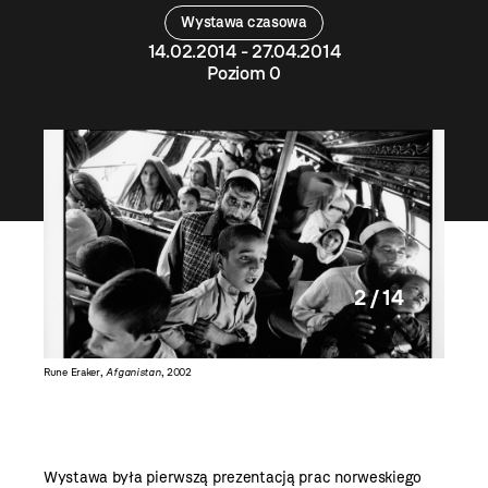
Wystawa czasowa
14.02.2014 - 27.04.2014
Poziom 0
2 / 14
Rune Eraker,
Afganistan
, 2002
Rune Era
Wystawa była pierwszą prezentacją prac norweskiego