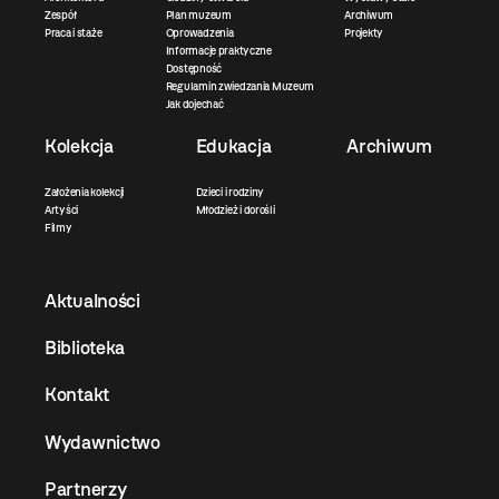
Zespół
Plan muzeum
Archiwum
Praca i staże
Oprowadzenia
Projekty
Informacje praktyczne
Dostępność
Regulamin zwiedzania Muzeum
Jak dojechać
Kolekcja
Edukacja
Archiwum
Założenia kolekcji
Dzieci i rodziny
Artyści
Młodzież i dorośli
Filmy
Aktualności
Biblioteka
Kontakt
Wydawnictwo
Partnerzy