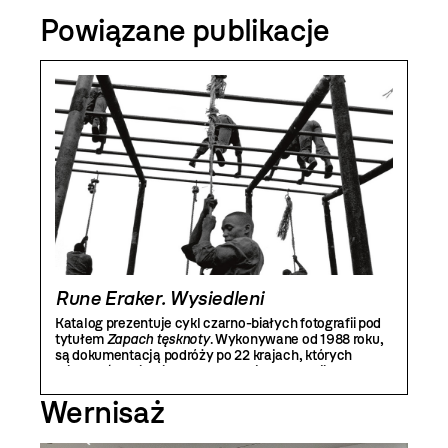
Powiązane publikacje
Rune Eraker. Wysiedleni
Katalog prezentuje cykl czarno-białych fotografii pod
tytułem
Zapach tęsknoty
. Wykonywane od 1988 roku,
są dokumentacją podróży po 22 krajach, których
mieszkańcy cierpią z powodu wojen, represji
politycznych, głodu. Zdjęcia zwracają uwagę na
Wernisaż
powody, dla których ludzie zmuszani są porzucać
swoje korzenie i szukać schronienia w obcym kraju.
Oprócz reprodukcji prac opatrzonych komentarzami