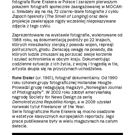
fotografa Rune Erakera w Polsce i zarazem pierwszym
pokazem fotografii społecznie zaangażowanej w MOCAK-
u. Składały się na nią 72 czarno-białe fotografie z cyklu
Zapach tęsknoty
(
The Smell of Longing
) oraz dwie
projekcje zawierające nigdy wcześniej niepokazywane
zdjęcia z tego cyklu.
Zaprezentowane na wystawie fotografie, wykonywane od
1988 roku, są dokumentacją podróży po 22 krajach,
których mieszkańcy cierpią z powodu wojen, represji
politycznych, głodu. Zwracają uwagę na powody, dla
których ludzie zmuszani są porzucać swoje korzenie
i szukać schronienia w obcym kraju. Dokumentując
codzienne sytuacje z ich życia, z wojną i tragedią w tle,
artysta skupia się na przyczynach uchodźstwa.
Rune Eraker
(ur. 1961), fotograf dokumentalny. Od 1990
roku członek grupy fotograficznej Hollandse Hoogte.
Prowadzi grupę redagującą magazyn „Norwegian Journal
of Photography”. W 2002 roku zdobył amerykańską
nagrodę Society for News Design za serię
Demokratyczna Republika Kongo
, a w 2009 uzyskał
norweski tytuł Freelancer of the Year.
Serie fotograficzne Rune Erakera są mocno osadzone
w estetyce klasycznych europejskich reportaży. Jego
prace publikowane były w wielu magazynach na całym
świecie.