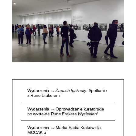
autorskimi publikacja zawiera eseje Runego Erakera,
Krzysztofa Millera i Wojciecha Wilczyka.
Wydarzenia →
Zapach tęsknoty
. Spotkanie
z Rune Erakerem
Wydarzenia → Oprowadzanie kuratorskie
po wystawie Rune Erakera
Wysiedleni
Wydarzenia → Marka Radia Kraków dla
MOCAK-u