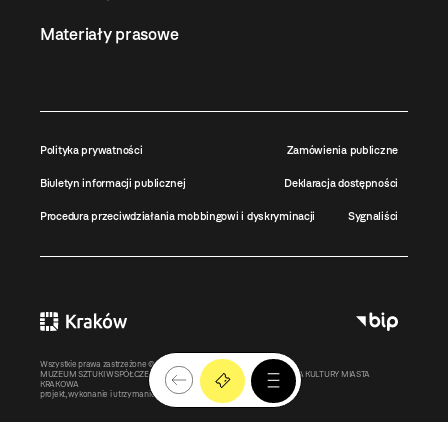
Materiały prasowe
Polityka prywatności
Zamówienia publiczne
Biuletyn informacji publicznej
Deklaracja dostępności
Procedura przeciwdziałania mobbingowi i dyskryminacji
Sygnaliści
Wszystkie prawa zastrzeżone ©
MOCAK
2011-2026
MUZEUM SZTUKI WSPÓŁCZESNEJ W KRAKOWIE MOCAK – INSTYTUCJA KULTURY MIASTA
KRAKOWA
projekt, wykonanie i utrzymanie:
Bonjour.pl