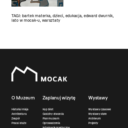
TAGI:
bartek materka
,
dzieci
,
edukacja
,
edward dwurnik
,
lato w mocak-u
,
warsztaty
O Muzeum
Zaplanuj wizytę
Wystawy
Historia i misja
Kup bilet
Wystawy czasowe
Architektura
Godziny otwarcia
Wystawy stałe
Zespół
Plan muzeum
Archiwum
Praca i staże
Oprowadzenia
Projekty
Informacje praktyczne