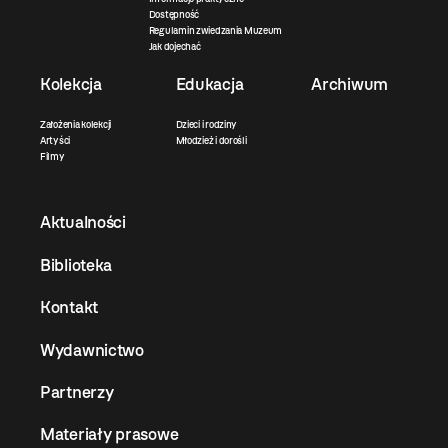
Dostępność
Regulamin zwiedzania Muzeum
Jak dojechać
Kolekcja
Edukacja
Archiwum
Założenia kolekcji
Dzieci i rodziny
Artyści
Młodzież i dorośli
Filmy
Aktualności
Biblioteka
Kontakt
Wydawnictwo
Partnerzy
Materiały prasowe