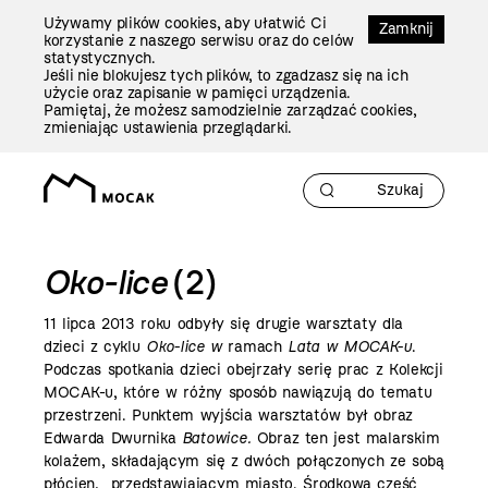
Przejdź
Używamy plików cookies, aby ułatwić Ci
Do
Zamknij
korzystanie z naszego serwisu oraz do celów
Treści
statystycznych.
Jeśli nie blokujesz tych plików, to zgadzasz się na ich
użycie oraz zapisanie w pamięci urządzenia.
Pamiętaj, że możesz samodzielnie zarządzać cookies,
zmieniając ustawienia przeglądarki.
Oko-lice
(2)
11 lipca
2013 roku
odbyły się drugie warsztaty dla
dzieci z cyklu
Oko-lice w
ramach
Lata w MOCAK-u
.
Podczas spotkania dzieci obejrzały serię prac z Kolekcji
MOCAK-u, które w różny sposób nawiązują do tematu
przestrzeni. Punktem wyjścia warsztatów był obraz
Edwarda Dwurnika
Batowice.
Obraz ten jest malarskim
kolażem, składającym się z dwóch połączonych ze sobą
płócien, przedstawiającym miasto. Środkowa część