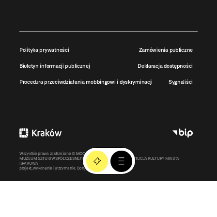
Polityka prywatności
Zamówienia publiczne
Biuletyn informacji publicznej
Deklaracja dostępności
Procedura przeciwdziałania mobbingowi i dyskryminacji
Sygnaliści
Wszystkie prawa zastrzeżone ©
MOCAK
2011-2026
MUZEUM SZTUKI WSPÓŁCZESNEJ W KRAKOWIE MOCAK – INSTYTUCJA KULTURY MIASTA
KRAKOWA
projekt, wykonanie i utrzymanie:
Bonjour.pl