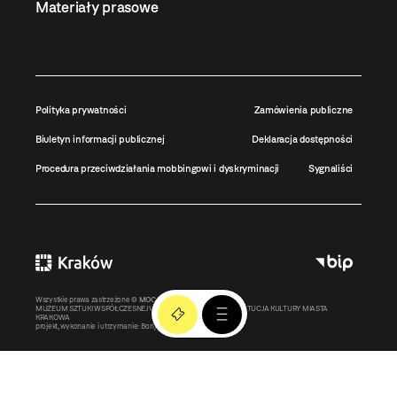
Materiały prasowe
Polityka prywatności
Zamówienia publiczne
Biuletyn informacji publicznej
Deklaracja dostępności
Procedura przeciwdziałania mobbingowi i dyskryminacji
Sygnaliści
Wszystkie prawa zastrzeżone ©
MOCAK
2011-2026
MUZEUM SZTUKI WSPÓŁCZESNEJ W KRAKOWIE MOCAK – INSTYTUCJA KULTURY MIASTA
KRAKOWA
projekt, wykonanie i utrzymanie:
Bonjour.pl