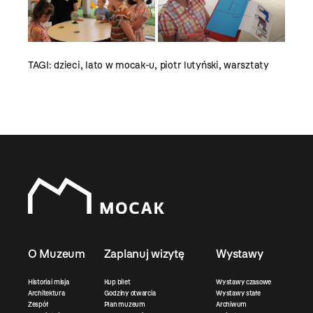
TAGI:
dzieci
,
lato w mocak-u
,
piotr lutyński
,
warsztaty
O Muzeum
Zaplanuj wizytę
Wystawy
Historia i misja
Kup bilet
Wystawy czasowe
Architektura
Godziny otwarcia
Wystawy stałe
Zespół
Plan muzeum
Archiwum