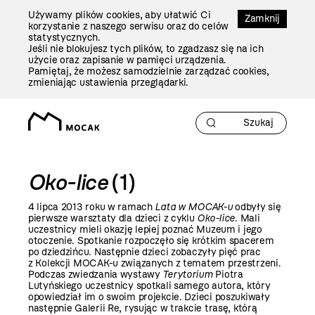
Przejdź
Używamy plików cookies, aby ułatwić Ci
Do
Zamknij
korzystanie z naszego serwisu oraz do celów
Treści
statystycznych.
Jeśli nie blokujesz tych plików, to zgadzasz się na ich
użycie oraz zapisanie w pamięci urządzenia.
Pamiętaj, że możesz samodzielnie zarządzać cookies,
zmieniając ustawienia przeglądarki.
Oko-lice
(1)
4 lipca
2013 roku
w ramach
Lata w MOCAK-u
odbyły się
pierwsze warsztaty dla dzieci z cyklu
Oko-lice
. Mali
uczestnicy mieli okazję lepiej poznać Muzeum i jego
otoczenie. Spotkanie rozpoczęło się krótkim spacerem
po dziedzińcu. Następnie dzieci zobaczyły pięć prac
z Kolekcji MOCAK-u związanych z tematem przestrzeni.
Podczas zwiedzania wystawy
Terytorium
Piotra
Lutyńskiego uczestnicy spotkali samego autora, który
opowiedział im o swoim projekcie. Dzieci poszukiwały
następnie Galerii Re, rysując w trakcie trasę, którą