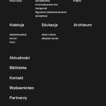
Praca i staże
Oprowadzenia
Projekty
Informacje praktyczne
Dostępność
Regulamin zwiedzania Muzeum
Jak dojechać
Kolekcja
Edukacja
Archiwum
Założenia kolekcji
Dzieci i rodziny
Artyści
Młodzież i dorośli
Filmy
Aktualności
Biblioteka
Kontakt
Wydawnictwo
Partnerzy