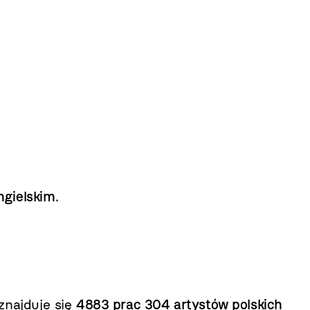
ngielskim
.
znajduje się
4883 prac 304 artystów polskich