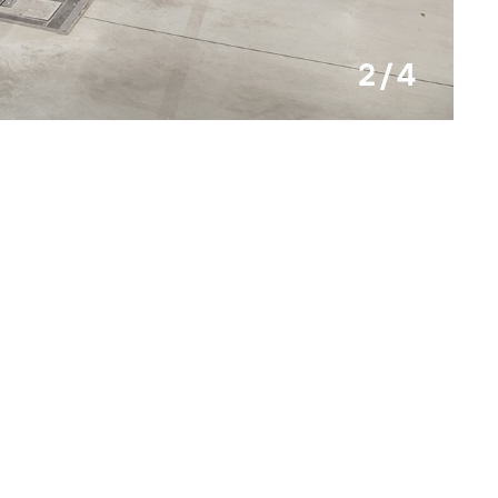
2 / 4
Wybran