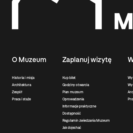
O Muzeum
Zaplanuj wizytę
W
Historia i misja
Kup bilet
Wy
Architektura
Godziny otwarcia
Wys
Zespół
Plan muzeum
Ar
Praca i staże
Oprowadzenia
Pro
Informacje praktyczne
Dostępność
Regulamin zwiedzania Muzeum
Jak dojechać