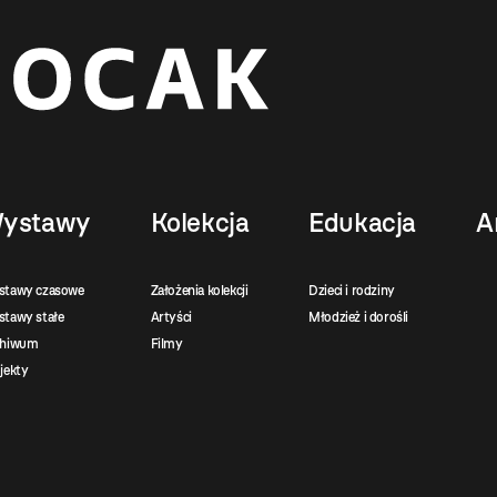
ystawy
Kolekcja
Edukacja
A
stawy czasowe
Założenia kolekcji
Dzieci i rodziny
tawy stałe
Artyści
Młodzież i dorośli
chiwum
Filmy
jekty