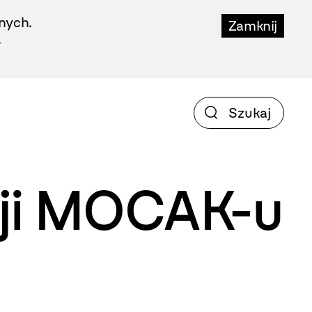
nych.
Zamknij
.
cji MOCAK-u