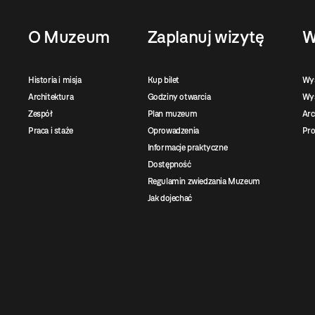
O Muzeum
Zaplanuj wizytę
W
Historia i misja
Kup bilet
Wy
Architektura
Godziny otwarcia
Wys
Zespół
Plan muzeum
Ar
Praca i staże
Oprowadzenia
Pro
Informacje praktyczne
Dostępność
Regulamin zwiedzania Muzeum
Jak dojechać