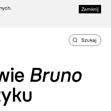
nych.
Zamknij
.
wie
Bruno
zyku