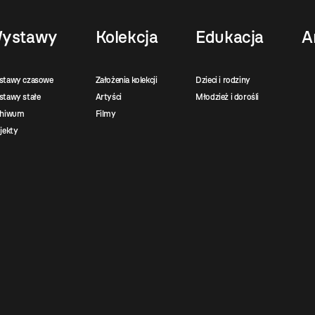
ystawy
Kolekcja
Edukacja
A
stawy czasowe
Założenia kolekcji
Dzieci i rodziny
tawy stałe
Artyści
Młodzież i dorośli
chiwum
Filmy
jekty