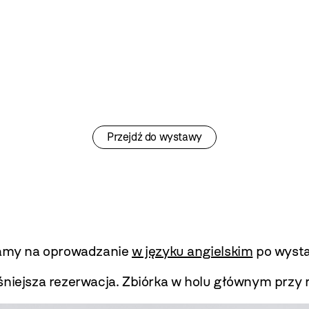
Przejdź do wystawy
amy na oprowadzanie
w języku angielskim
po wyst
śniejsza rezerwacja. Zbiórka w holu głównym przy r