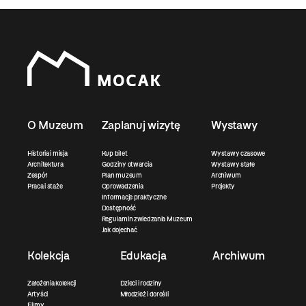
O Muzeum
Zaplanuj wizytę
Wystawy
Historia i misja
Kup bilet
Wystawy czasowe
Architektura
Godziny otwarcia
Wystawy stałe
Zespół
Plan muzeum
Archiwum
Praca i staże
Oprowadzenia
Projekty
Informacje praktyczne
Dostępność
Regulamin zwiedzania Muzeum
Jak dojechać
Kolekcja
Edukacja
Archiwum
Założenia kolekcji
Dzieci i rodziny
Artyści
Młodzież i dorośli
Filmy