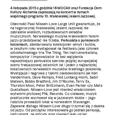
4 listopada 2015 o godzinie 18 MOCAK oraz Fundacja Dom
Kultury Alchemia zapraszają na koncert w ramach
wspólnego programu 10. Krakowskiej Jesieni Jazzowej.
Obecność Paal Nilssen-Love Large Unit gwarantuje, że
na tegorocznej Krakowskiej Jesieni Jazzowej nie
zabraknie wielkich, rozbudowanych składów
muzycznych. Norweskiego muzyka krakowskim fanom
jazzu przedstawiać nie trzeba.
Perkusista o punkowych
korzeniach
, zdeklarowany kolekcjoner winyli i butów,
w zeszłym roku występował na festiwalu jako członek
sztokholmskiego tria The Thing. Ten instrumentalista,
kompozytor i improwizator to bez wątpienia
najważniejszy perkusista szeroko pojętej europejskiej
sceny freejazzowej ostatnich lat i jeden z najbardziej
kreatywnych norweskich muzyków średniego pokolenia.
Występuje i nagrywa z takimi osobowościami jak Ken
Vandermark, Dave Rempis, Fred Lonberg-Holm, Sabir
Mateen, Bobby Bradford, Jim O’Rourke, Terry Ex,
Thurston Moor, Peter Brötzmann, Evan Parker czy Mats
Gustafsson. Nilssen-Love jest również właścicielem
wytwórni płytowej PNL Records. Co ciekawe, muzyk
praktycznie wychował się w jazzowym klubie – jego
rodzicie prowadzili lokal w norweskim Stavanger.
Zapewne dlatego Nilssen-Love długo trzymał się z daleka
od jazzu. Od początku interesowała go jednak perkusja,
instrument, na którym grał również jego ojciec.