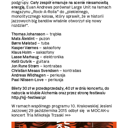
podgrupy.
Cały zespół emanuje na scenie niesamowitą
energią.
Euan Andrews porównał Large Unit na łamach
magazynu „Rock-A-Rolla” do „piekielnego,
monolitycznego kolosa, który sprawił, że w historii
jazzowych big bandów właśnie otworzył się nowy
rozdział”.
Thomas Johansson
– trąbka
Mats Äleklint
– puzon
Børre Mølstad
– tuba
Kasper Værnes
– saksofony
Klaus Holm
– saksofony
Lasse Marhaug
– elektronika
Ketil Gutvik
– guitara
Jon Rune Strøm
– kontrabas
Christian Meaas Svendsen
– kontrabas
Andreas Wildhagen
– perkusja
Paal Nilssen-Love
– perkusja
Bilety 30 zł w przedsprzedaży, 40 zł w dniu koncertu, do
nabycia w klubie Alchemia oraz przez stronę festiwalu
http://kjj-festiwal.pl
W ramach wspólnego programu 10. Krakowskiej Jesieni
Jazzowej 29 października 2015 odbył się w MOCAK-u
koncert Tria Mikołaja Trzaski
>>>