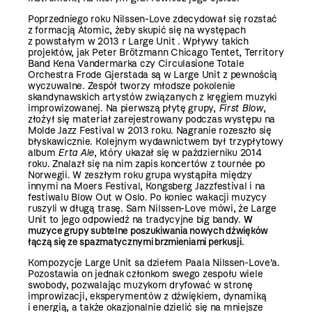
Poprzedniego roku Nilssen-Love zdecydował się rozstać
z formacją Atomic, żeby skupić się na występach
z powstałym w 2013 r Large Unit . Wpływy takich
projektów, jak Peter Brötzmann Chicago Tentet, Territory
Band Kena Vandermarka czy Circulasione Totale
Orchestra Frode Gjerstada są w Large Unit z pewnością
wyczuwalne. Zespół tworzy młodsze pokolenie
skandynawskich artystów związanych z kręgiem muzyki
improwizowanej. Na pierwszą płytę grupy,
First Blow
,
złożył się materiał zarejestrowany podczas występu na
Molde Jazz Festival w 2013 roku. Nagranie rozeszło się
błyskawicznie. Kolejnym wydawnictwem był trzypłytowy
album
Erta Ale
, który ukazał się w październiku 2014
roku. Znalazł się na nim zapis koncertów z tournée po
Norwegii. W zeszłym roku grupa wystąpiła między
innymi na Moers Festival, Kongsberg Jazzfestival i na
festiwalu Blow Out w Oslo. Po koniec wakacji muzycy
ruszyli w długą trasę. Sam Nilssen-Love mówi, że Large
Unit to jego odpowiedź na tradycyjne big bandy.
W
muzyce grupy subtelne poszukiwania nowych dźwięków
łączą się ze spazmatycznymi brzmieniami perkusji.
Kompozycje Large Unit sa dziełem Paala Nilssen-Love'a.
Pozostawia on jednak członkom swego zespołu wiele
swobody, pozwalając muzykom dryfować w stronę
improwizacji, eksperymentów z dźwiękiem, dynamiką
i energią, a także okazjonalnie dzielić się na mniejsze