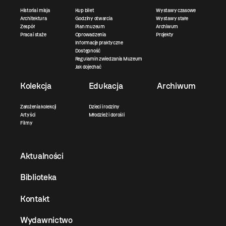
Historia i misja
Kup bilet
Wystawy czasowe
Architektura
Godziny otwarcia
Wystawy stałe
Zespół
Plan muzeum
Archiwum
Praca i staże
Oprowadzenia
Projekty
Informacje praktyczne
Dostępność
Regulamin zwiedzania Muzeum
Jak dojechać
Kolekcja
Edukacja
Archiwum
Założenia kolekcji
Dzieci i rodziny
Artyści
Młodzież i dorośli
Filmy
Aktualności
Biblioteka
Kontakt
Wydawnictwo