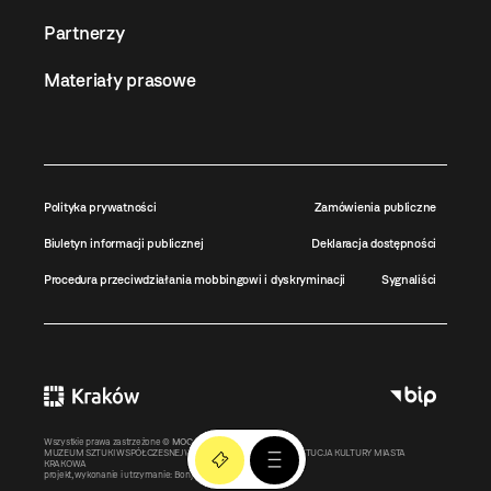
Partnerzy
Materiały prasowe
Polityka prywatności
Zamówienia publiczne
Biuletyn informacji publicznej
Deklaracja dostępności
Procedura przeciwdziałania mobbingowi i dyskryminacji
Sygnaliści
Wszystkie prawa zastrzeżone ©
MOCAK
2011-2026
MUZEUM SZTUKI WSPÓŁCZESNEJ W KRAKOWIE MOCAK – INSTYTUCJA KULTURY MIASTA
KRAKOWA
projekt, wykonanie i utrzymanie:
Bonjour.pl