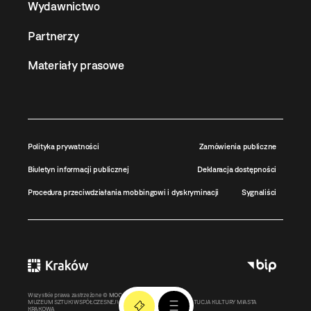
Wydawnictwo
Partnerzy
Materiały prasowe
Polityka prywatności
Zamówienia publiczne
Biuletyn informacji publicznej
Deklaracja dostępności
Procedura przeciwdziałania mobbingowi i dyskryminacji
Sygnaliści
Wszystkie prawa zastrzeżone ©
MOCAK
2011-2026
MUZEUM SZTUKI WSPÓŁCZESNEJ W KRAKOWIE MOCAK – INSTYTUCJA KULTURY MIASTA
KRAKOWA