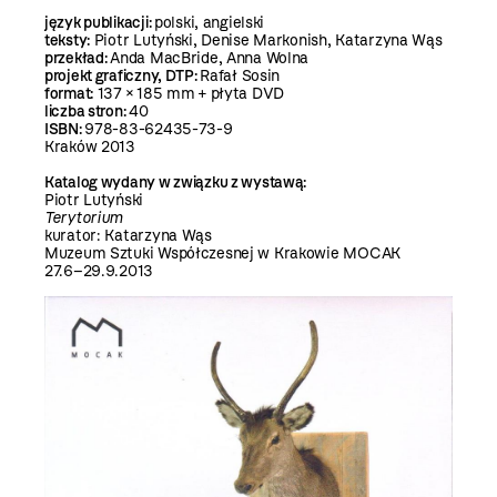
język publikacji:
polski, angielski
teksty:
Piotr Lutyński, Denise Markonish, Katarzyna Wąs
przekład:
Anda MacBride, Anna Wolna
projekt graficzny, DTP:
Rafał Sosin
format:
137 × 185 mm + płyta DVD
liczba stron:
40
ISBN:
978-83-62435-73-9
Kraków 2013
Katalog wydany w związku z wystawą:
Piotr Lutyński
Terytorium
kurator: Katarzyna Wąs
Muzeum Sztuki Współczesnej w Krakowie MOCAK
27.6–29.9.2013