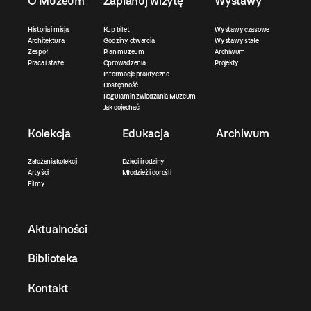
O Muzeum
Zaplanuj wizytę
Wystawy
Historia i misja
Kup bilet
Wystawy czasowe
Architektura
Godziny otwarcia
Wystawy stałe
Zespół
Plan muzeum
Archiwum
Praca i staże
Oprowadzenia
Projekty
Informacje praktyczne
Dostępność
Regulamin zwiedzania Muzeum
Jak dojechać
Kolekcja
Edukacja
Archiwum
Założenia kolekcji
Dzieci i rodziny
Artyści
Młodzież i dorośli
Filmy
Aktualności
Biblioteka
Kontakt