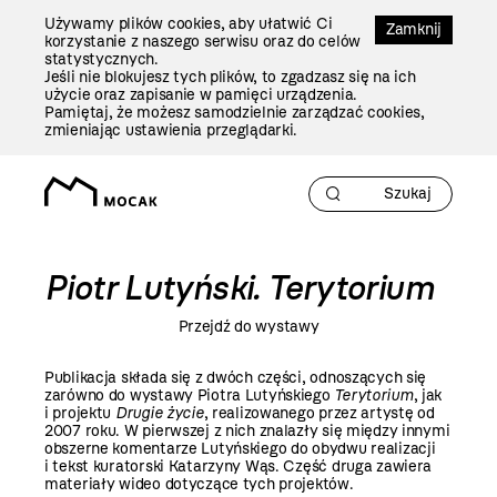
Przejdź
Używamy plików cookies, aby ułatwić Ci
Do
Zamknij
korzystanie z naszego serwisu oraz do celów
Treści
statystycznych.
Jeśli nie blokujesz tych plików, to zgadzasz się na ich
użycie oraz zapisanie w pamięci urządzenia.
Pamiętaj, że możesz samodzielnie zarządzać cookies,
zmieniając ustawienia przeglądarki.
Piotr Lutyński. Terytorium
Przejdź do wystawy
Publikacja składa się z dwóch części, odnoszących się
zarówno do wystawy Piotra Lutyńskiego
Terytorium
, jak
i projektu
Drugie życie
, realizowanego przez artystę od
2007 roku. W pierwszej z nich znalazły się między innymi
obszerne komentarze Lutyńskiego do obydwu realizacji
i tekst kuratorski Katarzyny Wąs. Część druga zawiera
materiały wideo dotyczące tych projektów.