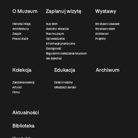
O Muzeum
Zaplanuj wizytę
Wystawy
Historia i misja
Kup bilet
Wystawy czasowe
Architektura
Godziny otwarcia
Wystawy stałe
Zespół
Plan muzeum
Archiwum
Praca i staże
Oprowadzenia
Projekty
Informacje praktyczne
Dostępność
Regulamin zwiedzania Muzeum
Jak dojechać
Kolekcja
Edukacja
Archiwum
Założenia kolekcji
Dzieci i rodziny
Artyści
Młodzież i dorośli
Filmy
Aktualności
Biblioteka