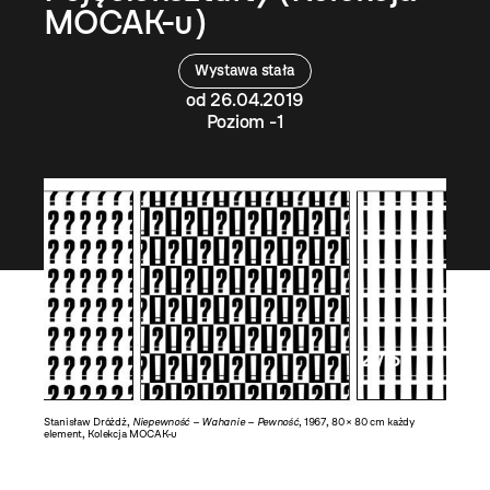
MOCAK-u)
Wystawa stała
od 26.04.2019
Poziom -1
2 / 5
u
Stanisław Dróżdż,
Niepewność – Wahanie – Pewność
, 1967, 80 × 80 cm każdy
Stanisław
element, Kolekcja MOCAK-u
MOCAK-