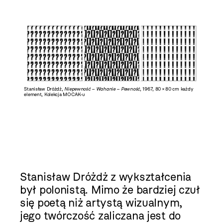
Stanisław Dróżdż,
Niepewność – Wahanie – Pewność
, 1967, 80 × 80 cm każdy
element, Kolekcja MOCAK-u
Stanisław Dróżdż z wykształcenia
był polonistą. Mimo że bardziej czuł
się poetą niż artystą wizualnym,
jego twórczość zaliczana jest do