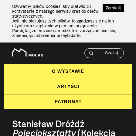
Przejdź
Używamy plików cookies, aby ułatwić Ci
Do
Zamknij
korzystanie z naszego serwisu oraz do celów
Treści
statystycznych.
Jeśli nie blokujesz tych plików, to zgadzasz się na ich
użycie oraz zapisanie w pamięci urządzenia.
Pamiętaj, że możesz samodzielnie zarządzać cookies,
zmieniając ustawienia przeglądarki.
O WYSTAWIE
ARTYŚCI
PATRONAT
Stanisław Dróżdż
Pojęciokształty
(Kolekcja