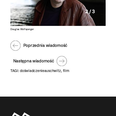
2 / 3
Douglas Wolfsperger
Greta Kl
Poprzednia wiadomość
Następna wiadomość
TAGI:
doświadczenieauschwitz
,
film