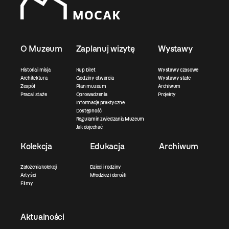
O Muzeum
Zaplanuj wizytę
Wystawy
Historia i misja
Kup bilet
Wystawy czasowe
Architektura
Godziny otwarcia
Wystawy stałe
Zespół
Plan muzeum
Archiwum
Praca i staże
Oprowadzenia
Projekty
Informacje praktyczne
Dostępność
Regulamin zwiedzania Muzeum
Jak dojechać
Kolekcja
Edukacja
Archiwum
Założenia kolekcji
Dzieci i rodziny
Artyści
Młodzież i dorośli
Filmy
Aktualności