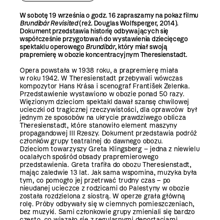
W sobotę 19 września o godz. 16 zapraszamy na pokaz filmu
Brundibár Revisited
(reż. Douglas Wolfsperger, 2014).
Dokument przedstawia historię odbywających się
współcześnie przygotowań do wystawienia dziecięcego
spektaklu operowego
Brundibár
, który miał swoją
prapremierę w obozie koncentracyjnym Theresienstadt.
Opera powstała w 1938 roku, a prapremierę miała
w roku 1942. W Theresienstadt przebywali wówczas
kompozytor Hans Krása i scenograf František Zelenka.
Przedstawienie wystawiono w obozie ponad 50 razy.
Więzionym dzieciom spektakl dawał szansę chwilowej
ucieczki od tragicznej rzeczywistości, dla oprawców był
jednym ze sposobów na ukrycie prawdziwego oblicza
Theresienstadt, które stanowiło element maszyny
propagandowej III Rzeszy. Dokument przedstawia podróż
członków grupy teatralnej do dawnego obozu.
Dzieciom towarzyszy Greta Klingsberg – jedna z niewielu
ocalałych spośród obsady prapremierowego
przedstawienia. Greta trafiła do obozu Theresienstadt,
mając zaledwie 13 lat. Jak sama wspomina, muzyka była
tym, co pomogło jej przetrwać trudny czas – po
nieudanej ucieczce z rodzicami do Palestyny w obozie
została rozdzielona z siostrą. W operze grała główną
rolę. Próby odbywały się w ciemnych pomieszczeniach,
bez muzyki. Sami członkowie grupy zmieniali się bardzo
często, co wiązało się z regularnymi deportacjami,