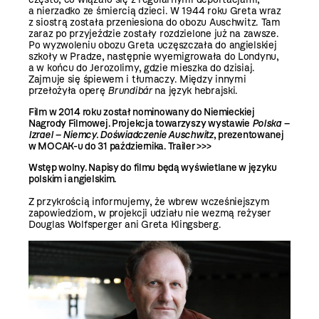
a nierzadko ze śmiercią dzieci. W 1944 roku Greta wraz
z siostrą została przeniesiona do obozu Auschwitz. Tam
zaraz po przyjeździe zostały rozdzielone już na zawsze.
Po wyzwoleniu obozu Greta uczęszczała do angielskiej
szkoły w Pradze, następnie wyemigrowała do Londynu,
a w końcu do Jerozolimy, gdzie mieszka do dzisiaj.
Zajmuje się śpiewem i tłumaczy. Między innymi
przełożyła operę
Brundibár
na język hebrajski.
Film w 2014 roku został nominowany do Niemieckiej
Nagrody Filmowej. Projekcja towarzyszy wystawie
Polska –
Izrael – Niemcy. Doświadczenie Auschwitz
, prezentowanej
w MOCAK-u do 31 października.
Trailer >>>
Wstęp wolny. Napisy do filmu będą wyświetlane w języku
polskim i angielskim.
Z przykrością informujemy, że wbrew wcześniejszym
zapowiedziom, w projekcji udziału nie wezmą reżyser
Douglas Wolfsperger ani Greta Klingsberg.