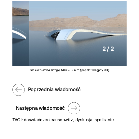
2 / 2
The Salt Island Bridge
, 50 × 28 × 4 m (projekt wstępny 3D)
Poprzednia wiadomość
Następna wiadomość
TAGI:
doświadczenieauschwitz
,
dyskusja
,
spotkanie