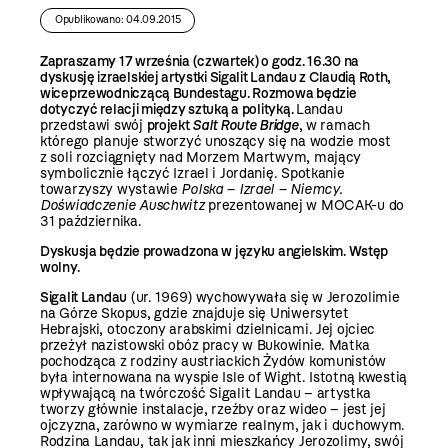
Opublikowano: 04.09.2015
Zapraszamy 17 września (czwartek) o godz. 16.30 na
dyskusję izraelskiej artystki Sigalit Landau z Claudią Roth,
wiceprzewodniczącą Bundestagu. Rozmowa będzie
dotyczyć relacji między sztuką a polityką.
Landau
przedstawi swój
projekt
Salt Route Bridge
,
w ramach
którego planuje stworzyć unoszący się na wodzie most
z soli rozciągnięty nad Morzem Martwym, mający
symbolicznie łączyć Izrael i Jordanię. Spotkanie
towarzyszy wystawie
Polska – Izrael – Niemcy.
Doświadczenie Auschwitz
prezentowanej w MOCAK-u do
31 października.
Dyskusja będzie prowadzona w języku angielskim. Wstęp
wolny.
Sigalit Landau
(ur. 1969) wychowywała się w Jerozolimie
na Górze Skopus, gdzie znajduje się Uniwersytet
Hebrajski, otoczony arabskimi dzielnicami. Jej ojciec
przeżył nazistowski obóz pracy w Bukowinie. Matka
pochodząca z rodziny austriackich Żydów komunistów
była internowana na wyspie Isle of Wight. Istotną kwestią
wpływającą na twórczość Sigalit Landau – artystka
tworzy głównie instalacje, rzeźby oraz wideo – jest jej
ojczyzna, zarówno w wymiarze realnym, jak i duchowym.
Rodzina Landau, tak jak inni mieszkańcy Jerozolimy, swój