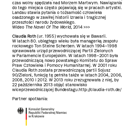
czas wolny spędzała nad Morzem Martwym. Nawiązania
do tego miejsca często pojawiają się w pracach artystki.
Landau stawia pytania o tożsamość człowieka
osadzonego w zawiłej historii Izraela i tragicznej
przeszłości narodu żydowskiego.
Wideo
The Navel Of The World
, 2014 >>>
Claudia Roth
(ur. 1955) wychowała się w Bawarii.
W latach 80. ubiegłego wieku była managerką zespołu
rockowego Ton Steine Scherben. W latach 1994–1998
sprawowała urząd przewodniczącej Partii Zielonych
w Parlamencie Europejskim. W latach 1998–2001 była
przewodniczącą nowo powstałego Komitetu do Spraw
Praw Człowieka i Pomocy Humanitarnej. W 2001 roku
Claudia Roth została przewodniczącą partii Sojusz
90/Zieloni, funkcję tę pełniła także w latach 2004, 2006,
2008, 2010 i 2012. W 2013 roku zrezygnowała z niej, by
22 października 2013 objąć stanowisko
wiceprzewodniczącej Bundestagu.
http://claudia-roth.de/
Partner spotkania: