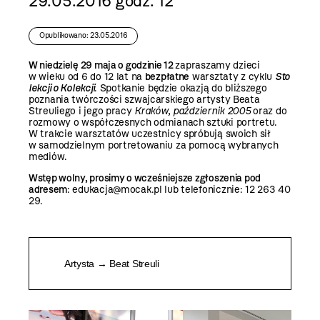
29.05.2016 godz. 12
Opublikowano: 23.05.2016
W niedzielę 29 maja o godzinie 12
zapraszamy dzieci
w wieku od 6 do 12 lat na
bezpłatne
warsztaty z cyklu
Sto
lekcji o Kolekcji
. Spotkanie będzie okazją do bliższego
poznania twórczości szwajcarskiego artysty Beata
Streuliego i jego pracy
Kraków, październik 2005
oraz do
rozmowy o współczesnych odmianach sztuki portretu.
W trakcie warsztatów uczestnicy spróbują swoich sił
w samodzielnym portretowaniu za pomocą wybranych
mediów.
Wstęp wolny, prosimy o wcześniejsze zgłoszenia pod
adresem
: edukacja@mocak.pl lub telefonicznie: 12 263 40
29.
Artysta → Beat Streuli