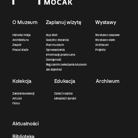
O Muzeum
Zaplanuj wizytę
Wystawy
Historia i misja
Kup bilet
Wystawy czasowe
Architektura
Godziny otwarcia
Wystawy stałe
Zespół
Plan muzeum
Archiwum
Praca i staże
Oprowadzenia
Projekty
Informacje praktyczne
Dostępność
Regulamin zwiedzania Muzeum
Jak dojechać
Kolekcja
Edukacja
Archiwum
Założenia kolekcji
Dzieci i rodziny
Artyści
Młodzież i dorośli
Filmy
Aktualności
Biblioteka