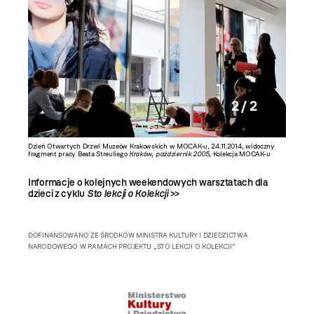
2 / 2
Beata
Dzień Otwartych Drzwi Muzeów Krakowskich w MOCAK-u, 24.11.2014, widoczny
fragment pracy Beata Streuliego
Kraków, październik 2005
, Kolekcja MOCAK-u
Informacje o kolejnych weekendowych warsztatach dla
dzieci z cyklu
Sto lekcji o Kolekcji
>>
DOFINANSOWANO ZE ŚRODKÓW MINISTRA KULTURY I DZIEDZICTWA
NARODOWEGO W RAMACH PROJEKTU „STO LEKCJI O KOLEKCJI”