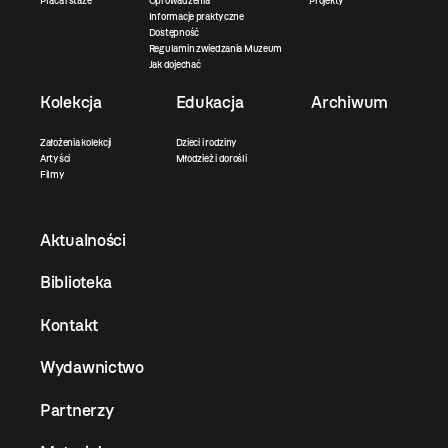
Praca i staże
Oprowadzenia
Projekty
Informacje praktyczne
Dostępność
Regulamin zwiedzania Muzeum
Jak dojechać
Kolekcja
Edukacja
Archiwum
Założenia kolekcji
Dzieci i rodziny
Artyści
Młodzież i dorośli
Filmy
Aktualności
Biblioteka
Kontakt
Wydawnictwo
Partnerzy