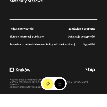
Materiały prasowe
Polityka prywatności
Zamówienia publiczne
Biuletyn informacji publicznej
Deklaracja dostępności
Procedura przeciwdziałania mobbingowi i dyskryminacji
Sygnaliści
Wszystkie prawa zastrzeżone ©
MOCAK
2011-2026
MUZEUM SZTUKI WSPÓŁCZESNEJ W KRAKOWIE MOCAK – INSTYTUCJA KULTURY MIASTA
KRAKOWA
projekt, wykonanie i utrzymanie:
Bonjour.pl