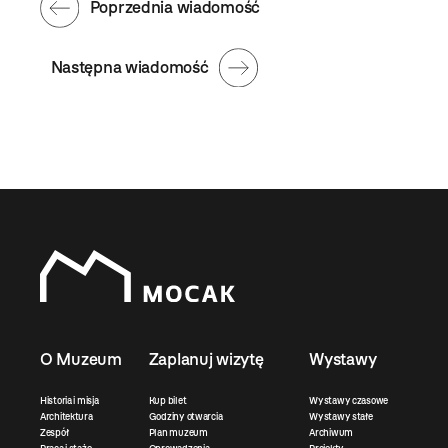
Poprzednia wiadomość
Następna wiadomość
O Muzeum
Zaplanuj wizytę
Wystawy
Historia i misja
Kup bilet
Wystawy czasowe
Architektura
Godziny otwarcia
Wystawy stałe
Zespół
Plan muzeum
Archiwum