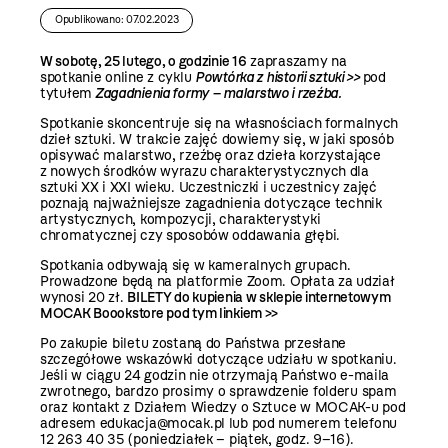
Opublikowano: 07.02.2023
W sobotę, 25 lutego, o godzinie 16
zapraszamy na
spotkanie online z cyklu
Powtórka z historii sztuki >>
pod
tytułem
Zagadnienia formy – malarstwo i rzeźba.
Spotkanie skoncentruje się na własnościach formalnych
dzieł sztuki. W trakcie zajęć dowiemy się, w jaki sposób
opisywać malarstwo, rzeźbę oraz dzieła korzystające
z nowych środków wyrazu charakterystycznych dla
sztuki XX i XXI wieku. Uczestniczki i uczestnicy zajęć
poznają najważniejsze zagadnienia dotyczące technik
artystycznych, kompozycji, charakterystyki
chromatycznej czy sposobów oddawania głębi.
Spotkania odbywają się w kameralnych grupach.
Prowadzone będą na platformie Zoom. Opłata za udział
wynosi 20 zł.
BILETY do kupienia w sklepie internetowym
MOCAK Boookstore
pod tym linkiem >>
Po zakupie biletu zostaną do Państwa przesłane
szczegółowe wskazówki dotyczące udziału w spotkaniu.
Jeśli w ciągu 24 godzin nie otrzymają Państwo e-maila
zwrotnego, bardzo prosimy o sprawdzenie folderu spam
oraz kontakt z Działem Wiedzy o Sztuce w MOCAK-u pod
adresem edukacja@mocak.pl lub pod numerem telefonu
12 263 40 35 (poniedziałek – piątek, godz. 9–16).