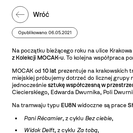
Wróć
Opublikowano: 06.05.2021
Na początku bieżącego roku na ulice Krakowa
z Kolekcji MOCAK-u
. To kolejna współpraca 
MOCAK od
10 lat
prezentuje na krakowskich t
miejskiej próbujemy dotrzeć do licznej grup
jednocześnie
sztukę współczesną w przestrzen
Ciecierskiego, Edwarda Dwurnika, Poli Dwurnik
Na tramwaju typu
EU8N
widoczne są prace
S
Pani Récamier
, z cyklu
Bez ciebie
,
Widok Delft
, z cyklu
Za tobą
,