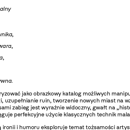
alny
wnika
,
ywara
,
la
,
tywna
.
zować jako obrazkowy katalog możliwych manipulac
i, uzupełnianie ruin, tworzenie nowych miast na
mi zabieg jest wyraźnie widoczny, gwałt na „histo
ęguje perfekcyjne użycie klasycznych technik mala
 ironii i humoru eksploruje temat tożsamości arty