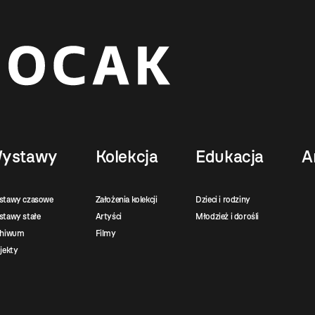
ystawy
Kolekcja
Edukacja
A
stawy czasowe
Założenia kolekcji
Dzieci i rodziny
tawy stałe
Artyści
Młodzież i dorośli
chiwum
Filmy
jekty