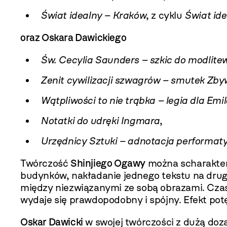
Świat idealny – Kraków
, z cyklu
Świat ide
oraz Oskara Dawickiego
Św. Cecylia Saunders – szkic do modlite
Zenit cywilizacji szwagrów – smutek Zb
Wątpliwości to nie trąbka – legia dla Emi
Notatki do udręki Ingmara
,
Urzędnicy Sztuki – adnotacja performa
Twórczość
Shinjiego Ogawy
można scharaktery
budynków, nakładanie jednego tekstu na drug
między niezwiązanymi ze sobą obrazami. Czasa
wydaje się prawdopodobny i spójny. Efekt pot
Oskar Dawicki
w swojej twórczości z dużą dozą