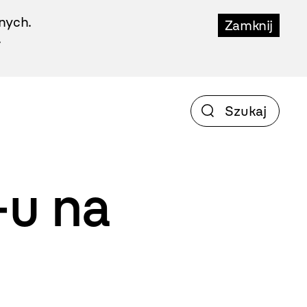
nych.
Zamknij
.
-u na