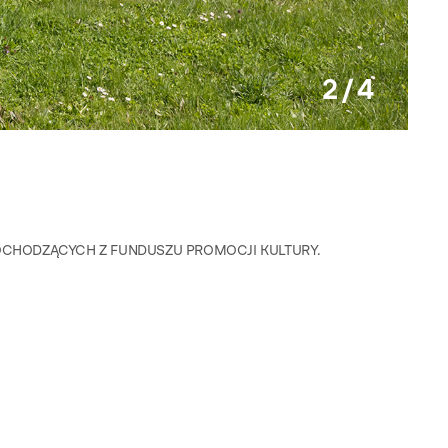
2 / 4
Fot. R
OCHODZĄCYCH Z FUNDUSZU PROMOCJI KULTURY.