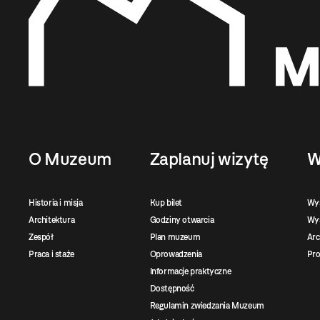
O Muzeum
Zaplanuj wizytę
W
Historia i misja
Kup bilet
Wy
Architektura
Godziny otwarcia
Wys
Zespół
Plan muzeum
Ar
Praca i staże
Oprowadzenia
Pro
Informacje praktyczne
Dostępność
Regulamin zwiedzania Muzeum