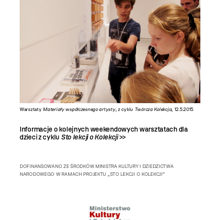
Warsztaty
Materiały współczesnego artysty
, z cyklu
Twórcza Kolekcja
, 12.5.2015
Informacje o kolejnych weekendowych warsztatach dla
dzieci z cyklu
Sto lekcji o Kolekcji
>>
DOFINANSOWANO ZE ŚRODKÓW MINISTRA KULTURY I DZIEDZICTWA
NARODOWEGO W RAMACH PROJEKTU „STO LEKCJI O KOLEKCJI”