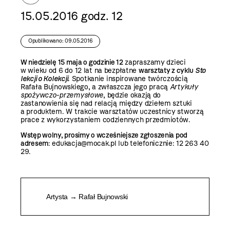
15.05.2016 godz. 12
Opublikowano: 09.05.2016
W niedzielę 15 maja o godzinie 12
zapraszamy dzieci
w wieku od 6 do 12 lat na bezpłatne
warsztaty z cyklu
Sto
lekcji o Kolekcji
. Spotkanie inspirowane twórczością
Rafała Bujnowskiego, a zwłaszcza jego pracą
Artykuły
spożywczo-przemysłowe
,
będzie okazją do
zastanowienia się nad relacją między dziełem sztuki
a produktem. W trakcie warsztatów uczestnicy stworzą
prace z wykorzystaniem codziennych przedmiotów.
Wstęp wolny, prosimy o wcześniejsze zgłoszenia pod
adresem
: edukacja@mocak.pl lub telefonicznie: 12 263 40
29.
Artysta → Rafał Bujnowski