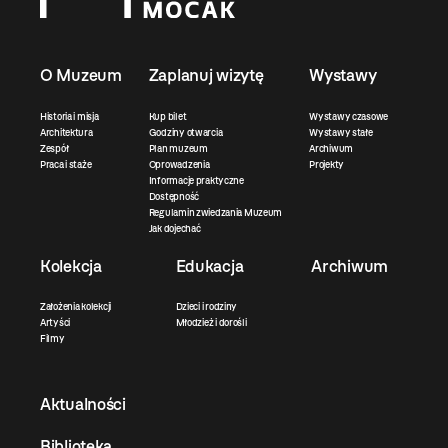
O Muzeum
Zaplanuj wizytę
Wystawy
Historia i misja
Kup bilet
Wystawy czasowe
Architektura
Godziny otwarcia
Wystawy stałe
Zespół
Plan muzeum
Archiwum
Praca i staże
Oprowadzenia
Projekty
Informacje praktyczne
Dostępność
Regulamin zwiedzania Muzeum
Jak dojechać
Kolekcja
Edukacja
Archiwum
Założenia kolekcji
Dzieci i rodziny
Artyści
Młodzież i dorośli
Filmy
Aktualności
Biblioteka