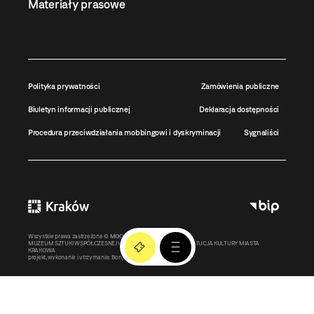
Materiały prasowe
Polityka prywatności
Zamówienia publiczne
Biuletyn informacji publicznej
Deklaracja dostępności
Procedura przeciwdziałania mobbingowi i dyskryminacji
Sygnaliści
Wszystkie prawa zastrzeżone ©
MOCAK
2011-2026
MUZEUM SZTUKI WSPÓŁCZESNEJ W KRAKOWIE MOCAK – INSTYTUCJA KULTURY MIASTA
KRAKOWA
projekt, wykonanie i utrzymanie:
Bonjour.pl