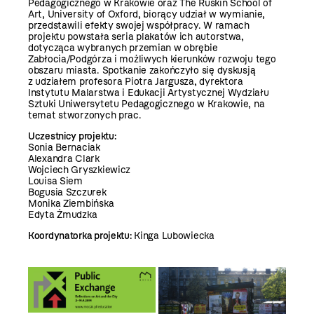
Pedagogicznego w Krakowie oraz The Ruskin School of
Art, University of Oxford, biorący udział w wymianie,
przedstawili efekty swojej współpracy. W ramach
projektu powstała seria plakatów ich autorstwa,
dotycząca wybranych przemian w obrębie
Zabłocia/Podgórza i możliwych kierunków rozwoju tego
obszaru miasta. Spotkanie zakończyło się dyskusją
z udziałem profesora Piotra Jargusza, dyrektora
Instytutu Malarstwa i Edukacji Artystycznej Wydziału
Sztuki Uniwersytetu Pedagogicznego w Krakowie, na
temat stworzonych prac.
Uczestnicy projektu:
Sonia Bernaciak
Alexandra Clark
Wojciech Gryszkiewicz
Louisa Siem
Bogusia Szczurek
Monika Ziembińska
Edyta Żmudzka
Koordynatorka projektu:
Kinga Lubowiecka