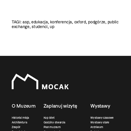
TAGI:
asp
,
edukacja
,
konferencja
,
oxford
,
podgórze
,
public
exchange
,
studenci
,
up
O Muzeum
Zaplanuj wizytę
Wystawy
Historia i misja
Kup bilet
Wystawy czasowe
Architektura
Godziny otwarcia
Wystawy stałe
Zespół
Plan muzeum
Archiwum