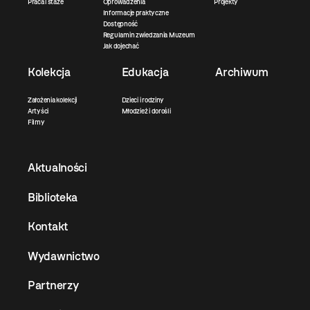
Praca i staże
Oprowadzenia
Projekty
Informacje praktyczne
Dostępność
Regulamin zwiedzania Muzeum
Jak dojechać
Kolekcja
Edukacja
Archiwum
Założenia kolekcji
Dzieci i rodziny
Artyści
Młodzież i dorośli
Filmy
Aktualności
Biblioteka
Kontakt
Wydawnictwo
Partnerzy