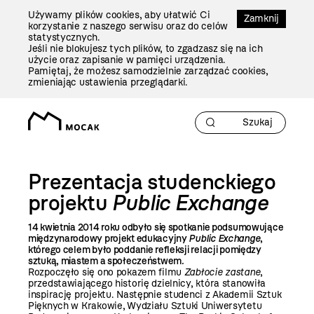
Przejdź
Używamy plików cookies, aby ułatwić Ci
Do
Zamknij
korzystanie z naszego serwisu oraz do celów
Treści
statystycznych.
Jeśli nie blokujesz tych plików, to zgadzasz się na ich
użycie oraz zapisanie w pamięci urządzenia.
Pamiętaj, że możesz samodzielnie zarządzać cookies,
zmieniając ustawienia przeglądarki.
Prezentacja studenckiego
projektu
Public Exchange
14 kwietnia 2014 roku odbyło się spotkanie podsumowujące
międzynarodowy projekt edukacyjny
Public Exchange
,
którego celem było poddanie refleksji relacji pomiędzy
sztuką, miastem a społeczeństwem
.
Rozpoczęło się ono pokazem filmu
Zabłocie zastane
,
przedstawiającego historię dzielnicy, która stanowiła
inspirację projektu. Następnie studenci z Akademii Sztuk
Pięknych w Krakowie,
Wydziału Sztuki Uniwersytetu