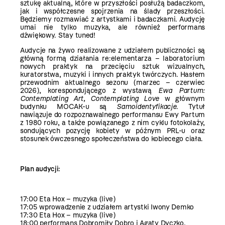
sztukę aktualną, które w przyszłości posłużą badaczkom,
jak i współczesne spojrzenia na ślady przeszłości.
Będziemy rozmawiać z artystkami i badaczkami. Audycję
umai nie tylko muzyka, ale również performans
dźwiękowy. Stay tuned!
Audycje na żywo realizowane z udziałem publiczności są
główną formą działania re:elementarza – laboratorium
nowych praktyk na przecięciu sztuk wizualnych,
kuratorstwa, muzyki i innych praktyk twórczych. Hasłem
przewodnim aktualnego sezonu (marzec – czerwiec
2026), korespondującego z wystawą
Ewa Partum:
Contemplating Art, Contemplating Love
w głównym
budynku MOCAK-u są
Samoidentyfikacje
. Tytuł
nawiązuje do rozpoznawalnego performansu Ewy Partum
z 1980 roku, a także powiązanego z nim cyklu fotokolaży,
sondujących pozycję kobiety w późnym PRL-u oraz
stosunek ówczesnego społeczeństwa do kobiecego ciała.
Plan audycji:
17:00 Eta Hox
–
muzyka (live)
17:05 wprowadzenie z udziałem artystki Iwony Demko
17:30 Eta Hox
–
muzyka (live)
18:00 performans Dobromiły Dobro i Agaty Dyczko,