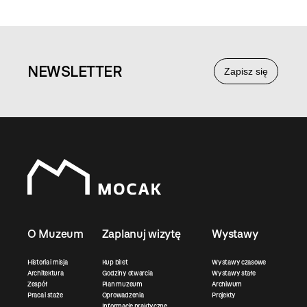
NEWS
LETTER
Zapisz się
O Muzeum
Zaplanuj wizytę
Wystawy
Historia i misja
Kup bilet
Wystawy czasowe
Architektura
Godziny otwarcia
Wystawy stałe
Zespół
Plan muzeum
Archiwum
Praca i staże
Oprowadzenia
Projekty
Informacje praktyczne