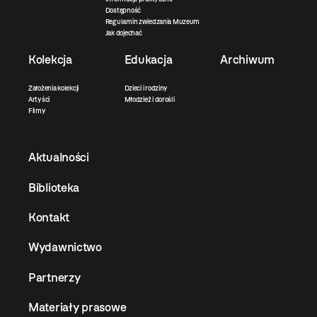
Dostępność
Regulamin zwiedzania Muzeum
Jak dojechać
Kolekcja
Edukacja
Archiwum
Założenia kolekcji
Dzieci i rodziny
Artyści
Młodzież i dorośli
Filmy
Aktualności
Biblioteka
Kontakt
Wydawnictwo
Partnerzy
Materiały prasowe