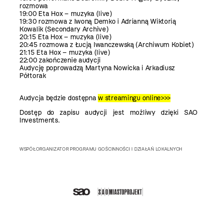
rozmowa
19:00
Eta Hox
–
muzyka (live)
19:30 rozmowa z Iwoną Demko i
Adrianną Wiktorią
Kowalik
(Secondary Archive)
20:15
Eta Hox
–
muzyka (live)
20:45 rozmowa z Łucją Iwanczewską (Archiwum Kobiet)
21:15
Eta Hox
–
muzyka (live)
22:00 zakończenie audycji
Audycję poprowadzą Martyna Nowicka i Arkadiusz
Półtorak
Audycja będzie dostępna
w
streamingu online
>>>
Dostęp do zapisu audycji jest możliwy dzięki SAO
Investments.
WSPÓŁORGANIZATOR PROGRAMU GOŚCINNOŚCI I DZIAŁAŃ LOKALNYCH