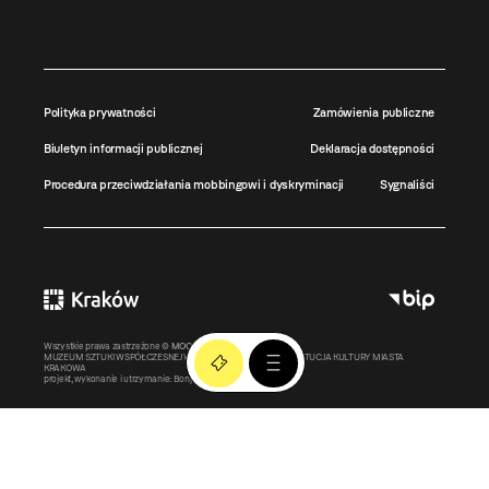
Polityka prywatności
Zamówienia publiczne
Biuletyn informacji publicznej
Deklaracja dostępności
Procedura przeciwdziałania mobbingowi i dyskryminacji
Sygnaliści
Wszystkie prawa zastrzeżone ©
MOCAK
2011-2026
MUZEUM SZTUKI WSPÓŁCZESNEJ W KRAKOWIE MOCAK – INSTYTUCJA KULTURY MIASTA
KRAKOWA
projekt, wykonanie i utrzymanie:
Bonjour.pl