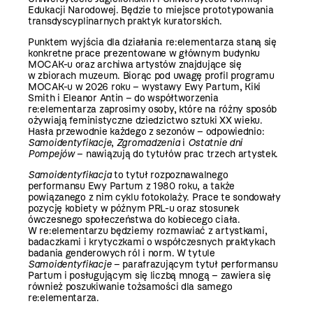
Edukacji Narodowej. Będzie to miejsce prototypowania
transdyscyplinarnych praktyk kuratorskich.
Punktem wyjścia dla działania re:elementarza staną się
konkretne prace prezentowane w głównym budynku
MOCAK-u oraz archiwa artystów znajdujące się
w zbiorach muzeum. Biorąc pod uwagę profil programu
MOCAK-u w 2026 roku – wystawy Ewy Partum, Kiki
Smith i Eleanor Antin – do współtworzenia
re:elementarza zaprosimy osoby, które na różny sposób
ożywiają feministyczne dziedzictwo sztuki XX wieku.
Hasła przewodnie każdego z sezonów – odpowiednio:
Samoidentyfikacje
,
Zgromadzenia
i
Ostatnie dni
Pompejów
– nawiązują do tytułów prac trzech artystek.
Samoidentyfikacja
to tytuł rozpoznawalnego
performansu Ewy Partum z 1980 roku, a także
powiązanego z nim cyklu fotokolaży. Prace te sondowały
pozycję kobiety w późnym PRL-u oraz stosunek
ówczesnego społeczeństwa do kobiecego ciała.
W re:elementarzu będziemy rozmawiać z artystkami,
badaczkami i krytyczkami o współczesnych praktykach
badania genderowych ról i norm. W tytule
Samoidentyfikacje
– parafrazującym tytuł performansu
Partum i posługującym się liczbą mnogą – zawiera się
również poszukiwanie tożsamości dla samego
re:elementarza.