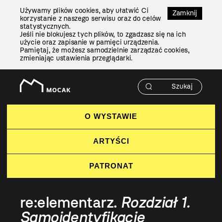
Przejdź
Używamy plików cookies, aby ułatwić Ci
Do
Zamknij
korzystanie z naszego serwisu oraz do celów
Treści
statystycznych.
Jeśli nie blokujesz tych plików, to zgadzasz się na ich
użycie oraz zapisanie w pamięci urządzenia.
Pamiętaj, że możesz samodzielnie zarządzać cookies,
zmieniając ustawienia przeglądarki.
O WYSTAWIE
ARTYŚCI
PATRONAT
re:elementarz.
Rozdział 1.
Samoidentyfikacje