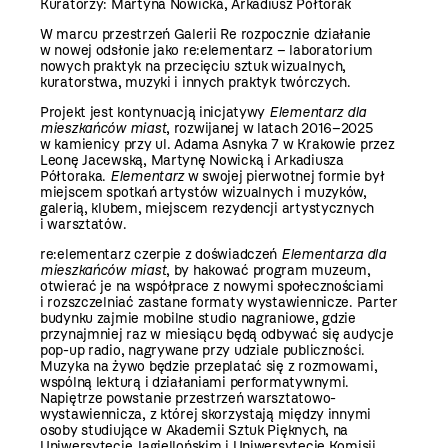
Kuratorzy: Martyna Nowicka, Arkadiusz Półtorak
W marcu przestrzeń Galerii Re rozpocznie działanie
w nowej odsłonie jako re:elementarz – laboratorium
nowych praktyk na przecięciu sztuk wizualnych,
kuratorstwa, muzyki i innych praktyk twórczych.
Projekt jest kontynuacją inicjatywy
Elementarz dla
mieszkańców miast
, rozwijanej w latach 2016–2025
w kamienicy przy ul. Adama Asnyka 7 w Krakowie przez
Leonę Jacewską, Martynę Nowicką i Arkadiusza
Półtoraka.
Elementarz
w swojej pierwotnej formie był
miejscem spotkań artystów wizualnych i muzyków,
galerią, klubem, miejscem rezydencji artystycznych
i warsztatów.
re:elementarz czerpie z doświadczeń
Elementarza dla
mieszkańców miast
, by hakować program muzeum,
otwierać je na współprace z nowymi społecznościami
i rozszczelniać zastane formaty wystawiennicze. Parter
budynku zajmie mobilne studio nagraniowe, gdzie
przynajmniej raz w miesiącu będą odbywać się audycje
pop-up radio, nagrywane przy udziale publiczności.
Muzyka na żywo będzie przeplatać się z rozmowami,
wspólną lekturą i działaniami performatywnymi.
Napiętrze powstanie przestrzeń warsztatowo-
wystawiennicza, z której skorzystają między innymi
osoby studiujące w Akademii Sztuk Pięknych, na
Uniwersytecie Jagiellońskim i Uniwersytecie Komisji