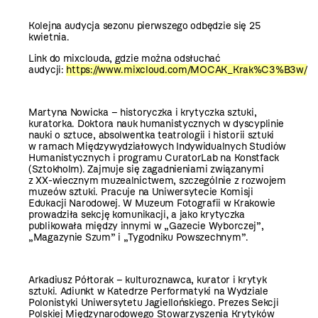
Kolejna audycja sezonu pierwszego odbędzie się 25
kwietnia.
Link do mixclouda, gdzie można odsłuchać
audycji:
https://www.mixcloud.com/MOCAK_Krak%C3%B3w/
Martyna Nowicka – historyczka i krytyczka sztuki,
kuratorka. Doktora nauk humanistycznych w dyscyplinie
nauki o sztuce, absolwentka teatrologii i historii sztuki
w ramach Międzywydziałowych Indywidualnych Studiów
Humanistycznych i programu CuratorLab na Konstfack
(Sztokholm). Zajmuje się zagadnieniami związanymi
z XX-wiecznym muzealnictwem, szczególnie z rozwojem
muzeów sztuki. Pracuje na Uniwersytecie Komisji
Edukacji Narodowej. W Muzeum Fotografii w Krakowie
prowadziła sekcję komunikacji, a jako krytyczka
publikowała między innymi w „Gazecie Wyborczej”,
„Magazynie Szum” i „Tygodniku Powszechnym”.
Arkadiusz Półtorak – kulturoznawca, kurator i krytyk
sztuki. Adiunkt w Katedrze Performatyki na Wydziale
Polonistyki Uniwersytetu Jagiellońskiego. Prezes Sekcji
Polskiej Międzynarodowego Stowarzyszenia Krytyków