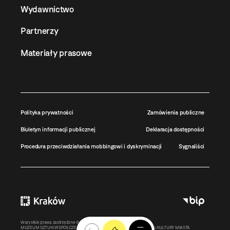
Wydawnictwo
Partnerzy
Materiały prasowe
Polityka prywatności
Zamówienia publiczne
Biuletyn informacji publicznej
Deklaracja dostępności
Procedura przeciwdziałania mobbingowi i dyskryminacji
Sygnaliści
Wszystkie prawa zastrzeżone ©
MOCAK
2011-2026
MUZEUM SZTUKI WSPÓŁCZESNEJ W KRAKOWIE MOCAK – INSTYTUCJA KULTURY MIASTA