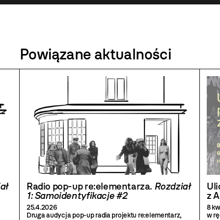
Powiązane aktualności
ał
Radio pop-up re:elementarza.
Rozdział
Uli
1: Samoidentyfikacje #2
z A
25.4.2026
8 kw
Druga audycja pop-up radia projektu re:elementarz,
w rę