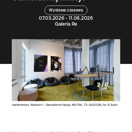
Wystawa czasowa
07.03.2026 - 11.06.2026
Galeria Re
2 / 6
re:elementarz.
Rozdział 1. : Samoidentyfikacje
, MOCAK, 7.3–14.6.2026, fot. R. Sosin
re:eleme