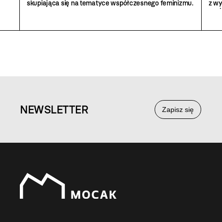
skupiająca się na tematyce współczesnego feminizmu.
z wy
znaj
NEWS
LETTER
Zapisz się