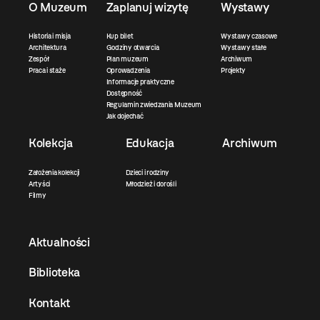
O Muzeum
Zaplanuj wizytę
Wystawy
Historia i misja
Kup bilet
Wystawy czasowe
Architektura
Godziny otwarcia
Wystawy stałe
Zespół
Plan muzeum
Archiwum
Praca i staże
Oprowadzenia
Projekty
Informacje praktyczne
Dostępność
Regulamin zwiedzania Muzeum
Jak dojechać
Kolekcja
Edukacja
Archiwum
Założenia kolekcji
Dzieci i rodziny
Artyści
Młodzież i dorośli
Filmy
Aktualności
Biblioteka
Kontakt