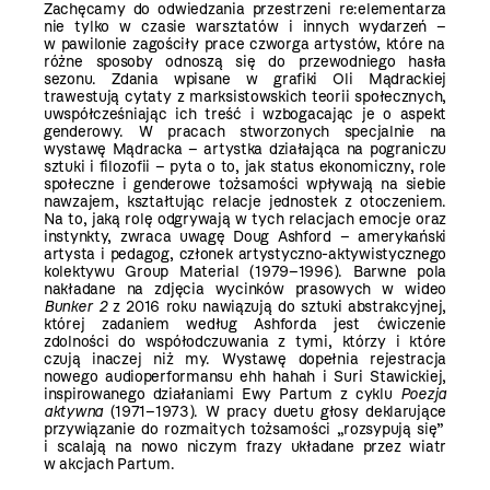
Zachęcamy do odwiedzania przestrzeni re:elementarza
nie tylko w czasie warsztatów i innych wydarzeń
–
w pawilonie zagościły prace czworga artystów, które na
różne sposoby odnoszą się do przewodniego hasła
sezonu.
Zdania
wpisane w grafiki Oli Mądrackiej
trawestują
cytaty z marksistowskich teorii społecznych,
uwspółcześniając ich treść i wzbogacając je o aspekt
genderowy. W pracach stworzonych specjalnie na
wystawę Mądracka – artystka działająca na pograniczu
sztuki i filozofii – pyta o to, jak status ekonomiczny, role
społeczne i genderowe tożsamości wpływają na siebie
nawzajem, kształtując relacje jednostek z otoczeniem.
Na to, jaką rolę odgrywają w tych relacjach emocje oraz
instynkty, zwraca uwagę Doug Ashford – amerykański
artysta i pedagog, członek artystyczno-aktywistycznego
kolektywu Group Material (1979–1996). Barwne pola
nakładane na zdjęcia wycinków prasowych w wideo
Bunker 2
z 2016 roku nawiązują do sztuki abstrakcyjnej,
której zadaniem według Ashforda jest ćwiczenie
zdolności do współodczuwania z tymi, którzy i które
czują inaczej niż my. Wystawę dopełnia rejestracja
nowego
audioperformansu
ehh hahah i Suri Stawickiej,
inspirowanego działaniami
Ewy Partum z cyklu
Poezja
aktywna
(1971–1973). W pracy duetu głosy
deklarujące
przywiązanie do rozmaitych tożsamości „rozsypują się”
i scalają na nowo niczym frazy układane przez wiatr
w akcjach Partum.