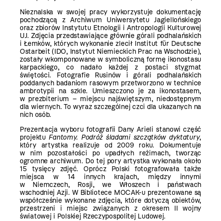
Nieznalska w swojej pracy wykorzystuje dokumentację
pochodzącą z Archiwum Uniwersytetu Jagiellońskiego
oraz zbiorów Instytutu Etnologii i Antropologii Kulturowej
UJ. Zdjęcia przedstawiające głównie górali podhalańskich
i Łemków, których wykonanie zlecił Institut für Deutsche
Ostarbeit (IDO, Instytut Niemieckich Prac na Wschodzie),
zostały wkomponowane w symboliczną formę ikonostasu
karpackiego, co nadało każdej z postaci stygmat
świętości. Fotografie Rusinów i górali podhalańskich
poddanych badaniom rasowym przetworzono w technice
ambrotypii na szkle. Umieszczono je za ikonostasem,
w prezbiterium – miejscu najświętszym, niedostępnym
dla wiernych. To wyraz szczególnej czci dla ukazanych na
nich osób.
Prezentacja wyboru fotografii Dany Arieli stanowi część
projektu
Fantomy. Podróż śladami szczątków dyktatury
,
który artystka realizuje od 2009 roku. Dokumentuje
w nim pozostałości po upadłych reżimach, tworząc
ogromne archiwum. Do tej pory artystka wykonała około
15 tysięcy zdjęć. Oprócz Polski fotografowała także
miejsca w 14 innych krajach, między innymi
w Niemczech, Rosji, we Włoszech i państwach
wschodniej Azji. W Bibliotece MOCAK-u prezentowane są
współcześnie wykonane zdjęcia, które dotyczą obiektów,
przestrzeni i miejsc związanych z okresem II wojny
światowej i Polskiej Rzeczypospolitej Ludowej.