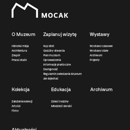
O Muzeum
Zaplanuj wizytę
Wystawy
Historia i misja
Kup bilet
Wystawy czasowe
Architektura
Godziny otwarcia
Wystawy stałe
Zespół
Plan muzeum
Archiwum
Praca i staże
Oprowadzenia
Projekty
Informacje praktyczne
Dostępność
Regulamin zwiedzania Muzeum
Jak dojechać
Kolekcja
Edukacja
Archiwum
Założenia kolekcji
Dzieci i rodziny
Artyści
Młodzież i dorośli
Filmy
Aktualności