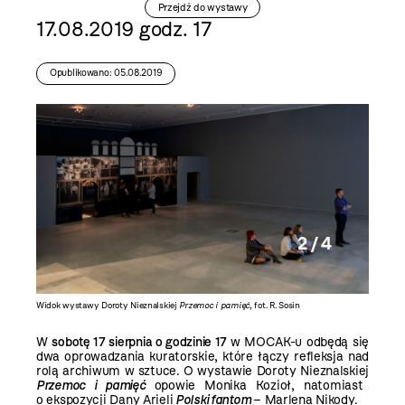
Przejdź do wystawy
17.08.2019 godz. 17
Opublikowano: 05.08.2019
2 / 4
Widok wystawy Doroty Nieznalskiej
Przemoc i pamięć
, fot. R. Sosin
Widok wy
W
sobotę 17 sierpnia o godzinie 17
w MOCAK-u odbędą się
dwa oprowadzania kuratorskie, które łączy refleksja nad
rolą archiwum w sztuce. O wystawie Doroty Nieznalskiej
Przemoc i pamięć
opowie Monika Kozioł, natomiast
o ekspozycji Dany Arieli
Polski fantom
– Marlena Nikody.