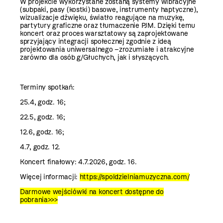
W projekcie wykorzystane zostaną systemy wibracyjne
(subpaki, pasy (kostki) basowe, instrumenty haptyczne),
wizualizacje dźwięku, światło reagujące na muzykę,
partytury graficzne oraz tłumaczenie PJM. Dzięki temu
koncert oraz proces warsztatowy są zaprojektowane
sprzyjający integracji społecznej zgodnie z ideą
projektowania uniwersalnego –zrozumiałe i atrakcyjne
zarówno dla osób g/Głuchych, jak i słyszących.
Terminy spotkań:
25.4, godz. 16;
22.5, godz. 16;
12.6, godz. 16;
4.7, godz. 12.
Koncert finałowy: 4.7.2026, godz. 16.
Więcej informacji:
https://spoldzielniamuzyczna.com/
Darmowe wejściówki na koncert dostępne do
pobrania>>>