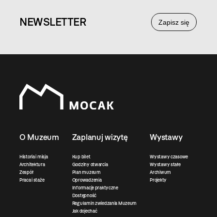
NEWS
LETTER
Zapisz się
O Muzeum
Zaplanuj wizytę
Wystawy
Historia i misja
Kup bilet
Wystawy czasowe
Architektura
Godziny otwarcia
Wystawy stałe
Zespół
Plan muzeum
Archiwum
Praca i staże
Oprowadzenia
Projekty
Informacje praktyczne
Dostępność
Regulamin zwiedzania Muzeum
Jak dojechać