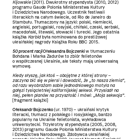
Kijowskie
(2011). Dwukrotny stypendysta (2010, 2012)
programu Gaude Polonia Ministerstwa Kultury
i Dziedzictwa Narodowego. Uczestnik festiwali
literackich na całym świecie, od Rio de Janeiro do
Stambułu. Tłumaczony na języki: polski, niemiecki,
angielski, portugalski, rosyjski, chiński, czeski, serbski,
macedoński, litewski, słowacki i turecki. Jego ostatnia
książka
Karbid
była nominowana do prestiżowej
ukraińskiej nagrody Książka Roku BBC 2015.
50 procent racji
Ołeksandra Bojczenki
w tłumaczeniu
Bohdana i Marka Zadurów to zbiór felietonów
o współczesnej Ukrainie, ale teksty mają uniwersalną
wymowę.
Kiedy słyszę, jak ktoś – obojętne z której strony –
zaczyna bić się w piersi i dowodzić, że „to nasza ziemia”,
od razu wyobrażam sobie jednodniowego motyla na
gałęzi tysiącletniej kalifornijskiej sekwoi. Przysiadł na
niej, pełen planów na przyszłość i mówi: „Moja sekwoja”.
[fragment książki]
Ołeksandr Bojczenko
(ur. 1970) – ukraiński krytyk
literacki, tłumacz z polskiego i rosyjskiego, bardzo
popularny na Ukrainie felietonista, wykładowca
uniwersytecki. Trzykrotny stypendysta (2005, 2008,
2013) programu Gaude Polonia Ministerstwa Kultury
i Dziedzictwa Narodowego. Zdobywca ukraińskiej