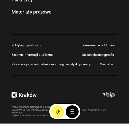
Materiały prasowe
Polityka prywatności
Zamówienia publiczne
Biuletyn informacji publicznej
Deklaracja dostępności
Procedura przeciwdziałania mobbingowi i dyskryminacji
Sygnaliści
Wszystkie prawa zastrzeżone ©
MOCAK
2011-2026
MUZEUM SZTUKI WSPÓŁCZESNEJ W KRAKOWIE MOCAK – INSTYTUCJA KULTURY MIASTA
KRAKOWA
projekt, wykonanie i utrzymanie:
Bonjour.pl