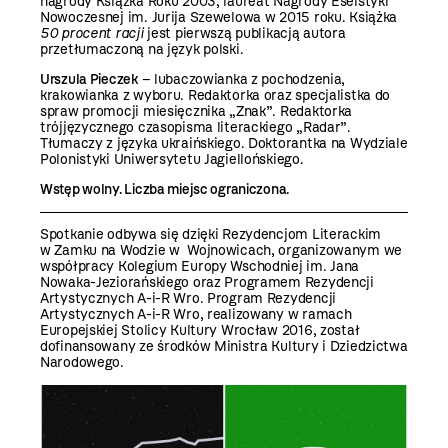
nagrody Książka Roku 2003, laureat Nagrody Eseistyki
Nowoczesnej im. Jurija Szewelowa w 2015 roku. Książka
50 procent racji
jest pierwszą publikacją autora
przetłumaczoną na język polski.
Urszula Pieczek
– lubaczowianka z pochodzenia,
krakowianka z wyboru. Redaktorka oraz specjalistka do
spraw promocji miesięcznika „Znak”. Redaktorka
trójjęzycznego czasopisma literackiego „Radar”.
Tłumaczy z języka ukraińskiego. Doktorantka na Wydziale
Polonistyki Uniwersytetu Jagiellońskiego.
Wstęp wolny. Liczba miejsc ograniczona.
Spotkanie odbywa się dzięki Rezydencjom Literackim
w Zamku na Wodzie w Wojnowicach, organizowanym we
współpracy Kolegium Europy Wschodniej im. Jana
Nowaka-Jeziorańskiego oraz Programem Rezydencji
Artystycznych A-i-R Wro. Program Rezydencji
Artystycznych A-i-R Wro, realizowany w ramach
Europejskiej Stolicy Kultury Wrocław 2016, został
dofinansowany ze środków Ministra Kultury i Dziedzictwa
Narodowego.