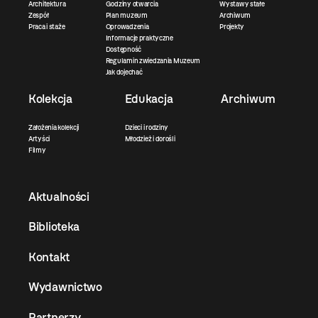
Architektura
Godziny otwarcia
Wystawy stałe
Zespół
Plan muzeum
Archiwum
Praca i staże
Oprowadzenia
Projekty
Informacje praktyczne
Dostępność
Regulamin zwiedzania Muzeum
Jak dojechać
Kolekcja
Edukacja
Archiwum
Założenia kolekcji
Dzieci i rodziny
Artyści
Młodzież i dorośli
Filmy
Aktualności
Biblioteka
Kontakt
Wydawnictwo
Partnerzy