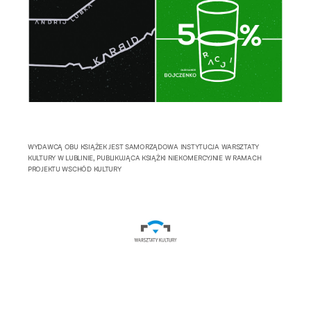
WYDAWCĄ OBU KSIĄŻEK JEST SAMORZĄDOWA INSTYTUCJA WARSZTATY
KULTURY W LUBLINIE, PUBLIKUJĄCA KSIĄŻKI NIEKOMERCYJNIE W RAMACH
PROJEKTU WSCHÓD KULTURY