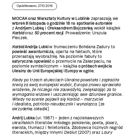
Opublikowano: 27.10.2016
MOCAK oraz Warsztaty Kultury w Lublinie
zapraszają we
wtorek 8 listopada o godzinie 18
na
spotkanie autorskie
z
Andrijem Lubką
i
Ołeksandrem Bojczenką
wokół książek
Karbid
oraz
50 procent racji
.
Prowadzenie: Urszula
Pieczek.
Karbid
Andrija Lubki
w tłumaczeniu Bohdana Zadury to
powieść awanturnicza
, oparta na faktach, które
przerastają wyobraźnię. Na poziomie fabuły to
satyryczna opowieść
o przemycie na Zakarpaciu, na
poziomie symbolicznym – książka
o próbach wejścia
Ukrainy do Unii Europejskiej i Europy w ogóle
.
Kiedy po trzech stuleciach Ukraina powstała i zapłaciła
krwią za swój europejski wybór, Europa znowu sprawiała
wrażenie, że niczego nie zauważyła, zwiększając za to
wymagania wizowe i uszczelniając swe dziurawe granice.
Wtedy na scenie pojawił się Karbid – marzyciel
i idealista, patriota-nieudacznik i wynalazca
. [ze
skrzydełka okładki]
Andrij Lubka
(ur. 1987) – jeden z najciekawszych
ukraińskich literatów młodego pokolenia; poeta, pisarz,
eseista, tłumacz i felietonista. Zdobywca licznych nagród
literackich, między innymi
Debiut
(2007) oraz
Laury