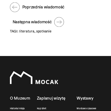
Poprzednia wiadomość
Następna wiadomość
TAGI:
literatura
,
spotkanie
O Muzeum
Zaplanuj wizytę
Wystawy
Historia i misja
Kup bilet
Wystawy czasowe