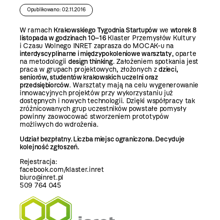
Opublikowano: 02.11.2016
W ramach
Krakowskiego Tygodnia Startupów
we
wtorek 8
listopada w godzinach 10–16
Klaster Przemysłów Kultury
i Czasu Wolnego INRET zaprasza do MOCAK-u na
interdyscyplinarne i międzypokoleniowe warsztaty
, oparte
na metodologii
design thinking
. Założeniem spotkania jest
praca w grupach projektowych, złożonych z
dzieci,
seniorów, studentów krakowskich uczelni oraz
przedsiębiorców
. Warsztaty mają na celu wygenerowanie
innowacyjnych projektów przy wykorzystaniu już
dostępnych i nowych technologii. Dzięki współpracy tak
zróżnicowanych grup uczestników powstałe pomysły
powinny zaowocować stworzeniem prototypów
możliwych do wdrożenia.
Udział bezpłatny. Liczba miejsc ograniczona. Decyduje
kolejność zgłoszeń.
Rejestracja:
facebook.com/klaster.inret
biuro@inret.pl
509 764 045