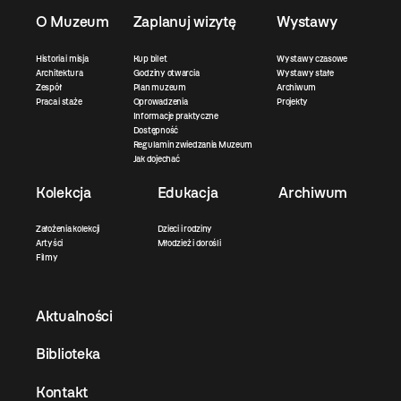
O Muzeum
Zaplanuj wizytę
Wystawy
Historia i misja
Kup bilet
Wystawy czasowe
Architektura
Godziny otwarcia
Wystawy stałe
Zespół
Plan muzeum
Archiwum
Praca i staże
Oprowadzenia
Projekty
Informacje praktyczne
Dostępność
Regulamin zwiedzania Muzeum
Jak dojechać
Kolekcja
Edukacja
Archiwum
Założenia kolekcji
Dzieci i rodziny
Artyści
Młodzież i dorośli
Filmy
Aktualności
Biblioteka
Kontakt